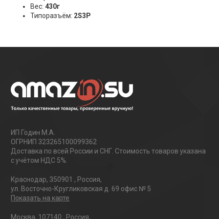
Вес:
430г
Типоразъём:
2S3P
ИП Годин М.А.
ОГРНИП 323265100099362
Доставка по всей России и СНГ. Стоимость товаров указана
с учётом НДС 5%.
Краснодар
,
350901
,
Россия
,
ул. Восточно-Кругликовская д. 69 офис № 5
Показать на карте
Москва
,
107140
,
Россия
,