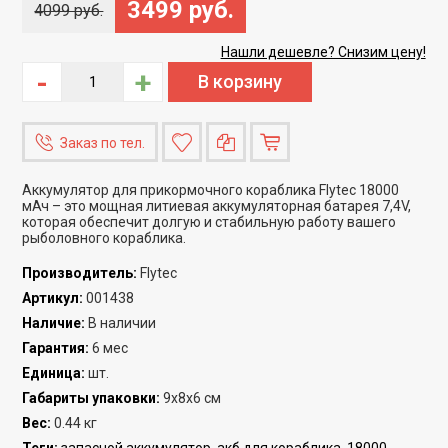
3499 руб.
4099 руб.
Нашли дешевле? Снизим цену!
-
+
Заказ по тел.
Аккумулятор для прикормочного кораблика Flytec 18000
мАч – это мощная литиевая аккумуляторная батарея 7,4V,
которая обеспечит долгую и стабильную работу вашего
рыболовного кораблика.
Производитель
:
Flytec
Артикул
:
001438
Наличие
:
В наличии
Гарантия
:
6 мес
Единица
:
шт.
Габариты упаковки
:
9x8x6 см
Вес
:
0.44 кг
Теги:
запасной аккумулятор
,
акб для кораблика
,
18000