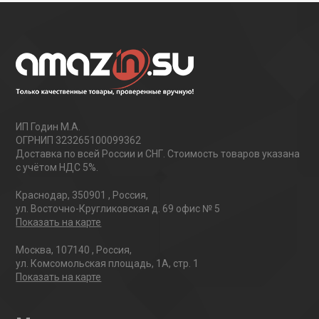
ИП Годин М.А.
ОГРНИП 323265100099362
Доставка по всей России и СНГ. Стоимость товаров указана
с учётом НДС 5%.
Краснодар
,
350901
,
Россия
,
ул. Восточно-Кругликовская д. 69 офис № 5
Показать на карте
Москва
,
107140
,
Россия
,
ул. Комсомольская площадь, 1А, стр. 1
Показать на карте