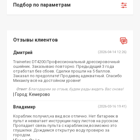
Подбор по параметрам
Отзывы клиентов
Дмитрий
(2026-04-14 12:26)
Trainertec DT4200.Профессиональный дрессировочный
ошейник. Заказываю повторно. Предыдущий 3 года
отработал без сбоев. Сделки прошли на 5 баллов.
Заказал по предоплате! Продавец адекватный. Спасибо
Михаилу всё на достойном уровне!
Ответ
: Благодарим за отзыв, будем рады видеть Вас снова!
| Город: Кемерово
Владимир
(2026-03-16 19:41)
Кораблик получил,на вид все отлично. Нет батареек в
пульт и нехватает инструкции пару листов на русском.
Пропадает связь пульта с карабликом,возможно это
глушилки. Дождемся открытую воду проверю за
городом.