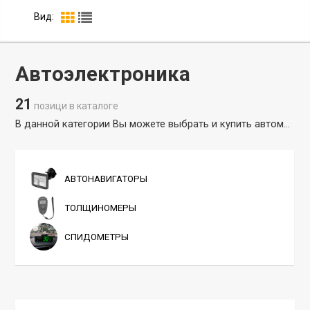
Вид:
Автоэлектроника
21
позици в каталоге
В данной категории Вы можете выбрать и купить автомобильный навигатор, толщиномер покрытий автомобиля (толщинометр). Если Вы не знаете какой толщиномер выбрать, то можете оставить заявку на обратный звонок, либо позвонить в интернет-магазин навигаторов Amazin.su, наши консультанты бесплатно выбрать навигатор в машину или толщиномер лакокрасочного покрытия автомобиля. Весь товар, представленный в интернет-магазине толщиномеров Amazin.su закупается напрямую у официальных заводов-изготовителей.
АВТОНАВИГАТОРЫ
ТОЛЩИНОМЕРЫ
СПИДОМЕТРЫ