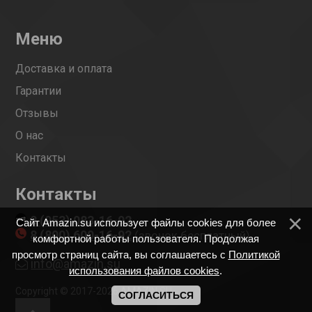
Меню
Доставка и оплата
Гарантии
Отзывы
О нас
Контакты
Контакты
8 (953) 083-16-92
Сайт Amazin.su использует файлы cookies для более
8 (800) 600-16-92
(звонок бесплатный)
комфортной работы пользователя. Продолжая
просмотр страниц сайта, вы соглашаетесь с
Политикой
info@amazin.su
использования файлов cookies
.
Copyright © 2017-2026 AMAZIN.SU
СОГЛАСИТЬСЯ