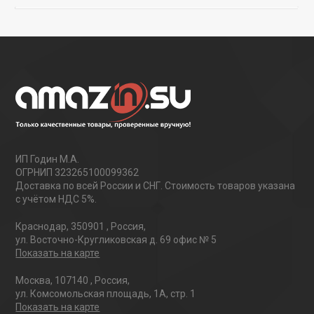
ИП Годин М.А.
ОГРНИП 323265100099362
Доставка по всей России и СНГ. Стоимость товаров указана
с учётом НДС 5%.
Краснодар
,
350901
,
Россия
,
ул. Восточно-Кругликовская д. 69 офис № 5
Показать на карте
Москва
,
107140
,
Россия
,
ул. Комсомольская площадь, 1А, стр. 1
Показать на карте