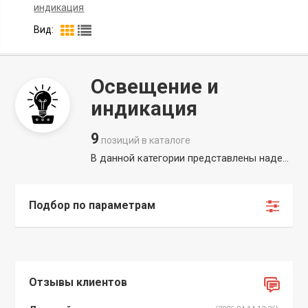
индикация
Вид:
Освещение и
индикация
9
позиций в каталоге
В данной категории представлены надежные светодиоды и мощные LED лампы, которые обеспечивают отличную видимость в любое время суток. Яркие светодиоды для RC моделей, позволяющие уверенно управлять устройством в сумерках. Специализированная фара на прикормочный кораблик поможет не терять судно из вида при ночном завозе прикормки и обеспечит четкую индикацию команд на большом расстоянии.
Подбор по параметрам
Отзывы клиентов