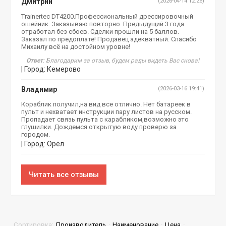
Дмитрий
(2026-04-14 12:26)
Trainertec DT4200.Профессиональный дрессировочный
ошейник. Заказываю повторно. Предыдущий 3 года
отработал без сбоев. Сделки прошли на 5 баллов.
Заказал по предоплате! Продавец адекватный. Спасибо
Михаилу всё на достойном уровне!
Ответ
: Благодарим за отзыв, будем рады видеть Вас снова!
| Город: Кемерово
Владимир
(2026-03-16 19:41)
Кораблик получил,на вид все отлично. Нет батареек в
пульт и нехватает инструкции пару листов на русском.
Пропадает связь пульта с карабликом,возможно это
глушилки. Дождемся открытую воду проверю за
городом.
| Город: Орёл
Читать все отзывы
Сортировка:
Производитель
·
Наименование
·
Цена
·