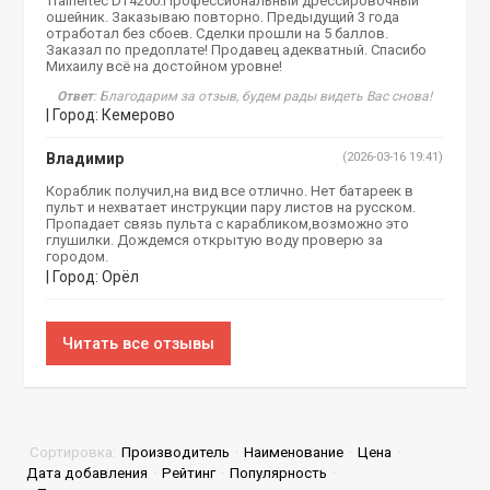
Trainertec DT4200.Профессиональный дрессировочный
ошейник. Заказываю повторно. Предыдущий 3 года
отработал без сбоев. Сделки прошли на 5 баллов.
Заказал по предоплате! Продавец адекватный. Спасибо
Михаилу всё на достойном уровне!
Ответ
: Благодарим за отзыв, будем рады видеть Вас снова!
| Город: Кемерово
Владимир
(2026-03-16 19:41)
Кораблик получил,на вид все отлично. Нет батареек в
пульт и нехватает инструкции пару листов на русском.
Пропадает связь пульта с карабликом,возможно это
глушилки. Дождемся открытую воду проверю за
городом.
| Город: Орёл
Читать все отзывы
Сортировка:
Производитель
·
Наименование
·
Цена
·
Дата добавления
·
Рейтинг
·
Популярность
·