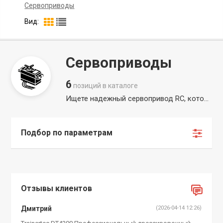
Сервоприводы
Вид:
Сервоприводы
6
позиций в каталоге
Ищете надежный сервопривод RC, который обеспечит идеальную точность управления? В нашем магазине вы можете выбрать и купить серводвигатель под любые задачи. Сервомотор (или сервомеханизм) - это компактный следящий привод, который позволяет точно позиционировать вал под нужным углом. В каталоге представлены устройства различного тягового усилия и скорости работы, включая популярные модели: MG996R / TD8120MG / DS3218MG
Подбор по параметрам
Отзывы клиентов
Дмитрий
(2026-04-14 12:26)