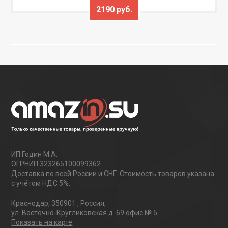
2190 руб.
ИП Годин М.А.
ОГРНИП 323265100099362
Доставка по всей России и СНГ. Стоимость товаров указана
с учётом НДС 5%.
Краснодар
,
350901
,
Россия
,
ул. Восточно-Кругликовская д. 69 офис № 5
Показать на карте