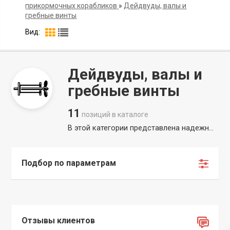
прикормочных корабликов
»
Дейдвуды, валы и
гребные винты
Вид:
Дейдвуды, валы и
гребные винты
11
позиций в каталоге
В этой категории представлена надежные дейдвуды для сборки прикормочных корабликов. По своей сути дейдвуд для прикормочного кораблика выполняет точно такую же функцию, как на полноценном морском судне: он представляет собой прочную металлическую трубу, через которую гребной вал выходит наружу, соединяя внутренние узлы и корму. В разделе собраны карданные валы и дейдвуды мотора разных диаметров, предназначенные для ручной сборки прикормочных кораблей. Здесь вы можете подобрать гребные винты мотора или специализированные винты для прикормочного кораблика. Правильно подобранные гребные винты для кораблика и обеспечат высокую скорость, маневренность и энергоэффективность вашего оборудования на водоеме.
Подбор по параметрам
Отзывы клиентов