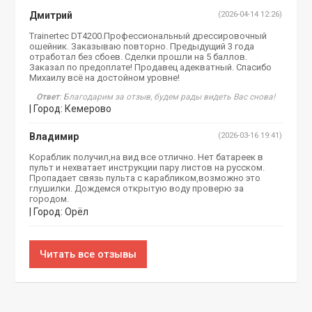
Дмитрий
(2026-04-14 12:26)
Trainertec DT4200.Профессиональный дрессировочный
ошейник. Заказываю повторно. Предыдущий 3 года
отработал без сбоев. Сделки прошли на 5 баллов.
Заказал по предоплате! Продавец адекватный. Спасибо
Михаилу всё на достойном уровне!
Ответ
: Благодарим за отзыв, будем рады видеть Вас снова!
| Город: Кемерово
Владимир
(2026-03-16 19:41)
Кораблик получил,на вид все отлично. Нет батареек в
пульт и нехватает инструкции пару листов на русском.
Пропадает связь пульта с карабликом,возможно это
глушилки. Дождемся открытую воду проверю за
городом.
| Город: Орёл
Читать все отзывы