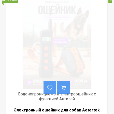
Скидка
-20%
Ск
Водонепроницаемый электроошейник с
функцией Антилай
Электронный ошейник для собак Aetertek