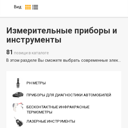
Вид:
Измерительные приборы и
инструменты
81
позици в каталоге
В этом разделе Вы сможете выбрать современные электронные инструменты, которые помогут Вам в ремонте или повседневных делах по дому. Цифровые приборы становятся все популярнее у строителей и мастеров, так как обладают высокой точностью и надежностью. В каталоге представлены лазерные дальномеры, угломеры, гигрометры, PH метры, датчики температуры и многое другое. Точные лазерные приборы помогут сделать все быстро и без лишних усилий. Интернет-магазин умных товаров для дома Amazin.su является официальным представителем и поставщиком товаров таких брендов как DANOPLUS, ALLOSUN.
PH МЕТРЫ
ПРИБОРЫ ДЛЯ ДИАГНОСТИКИ АВТОМОБИЛЕЙ
БЕСКОНТАКТНЫЕ ИНФРАКРАСНЫЕ
ТЕРМОМЕТРЫ
ЛАЗЕРНЫЕ ИНСТРУМЕНТЫ