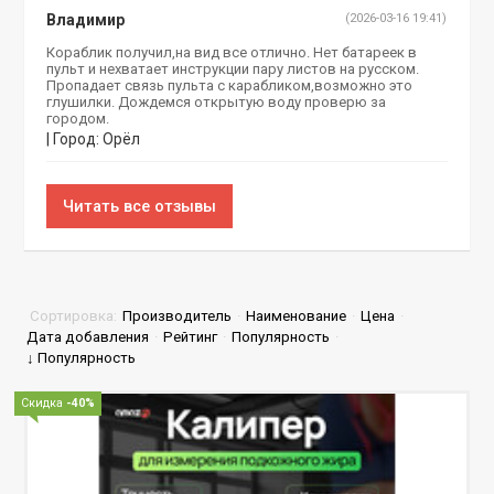
Владимир
(2026-03-16 19:41)
Кораблик получил,на вид все отлично. Нет батареек в
пульт и нехватает инструкции пару листов на русском.
Пропадает связь пульта с карабликом,возможно это
глушилки. Дождемся открытую воду проверю за
городом.
| Город: Орёл
Читать все отзывы
Сортировка:
Производитель
·
Наименование
·
Цена
·
Дата добавления
·
Рейтинг
·
Популярность
·
↓ Популярность
Скидка
-40%