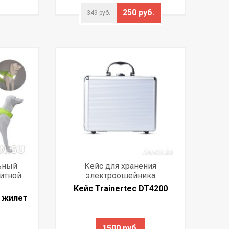
250 руб.
349 руб.
ьный
Кейс для хранения
итной
электроошейника
Кейс Trainertec DT4200
 жилет
1500 руб.