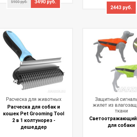
3490 руб.
5900 руб.
2443 руб.
Расческа для животных
Защитный сигнал
жилет из влагозащ
Расческа для собак и
ткани
кошек Pet Grooming Tool
Светоотражающий
2 в 1 колтунорез -
для собаки
дешеддер