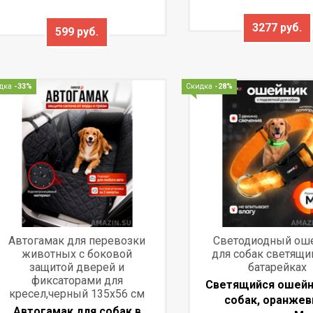
3277 руб.
599 руб.
дка
-33%
Скидка
-28%
Автогамак для перевозки
Светодиодный ош
животных с боковой
для собак светящи
защитой дверей и
батарейках
фиксаторами для
Светящийся ошейн
кресел,черный 135x56 см
собак, оранжев
Автогамак для собак в