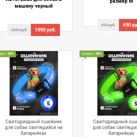
размер М
машину черный
490 ру
690 руб.
1990 руб.
3000 руб.
дка
-28%
Скидка
-28%
Светодиодный ошейник
Светодиодный ош
для собак светящийся на
для собак светящи
батарейках
батарейках