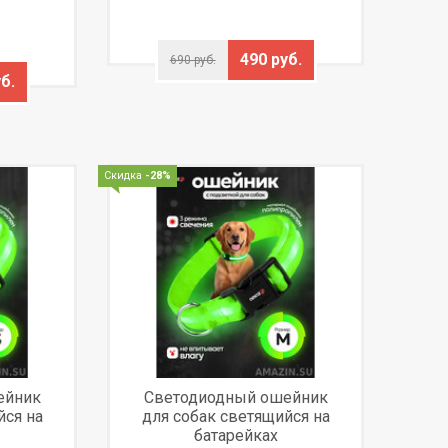
490 руб.
690 руб.
б.
Скидка
-28%
ейник
Светодиодный ошейник
йся на
для собак светящийся на
батарейках