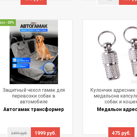
дка
-20%
Защитный чехол гамак для
Кулончик адресник 
перевозки собак в
медальона капсул
автомобиле
собак и коше
Автогамак трансформер
Медальон адре
1999 руб.
475 руб.
2499 руб.