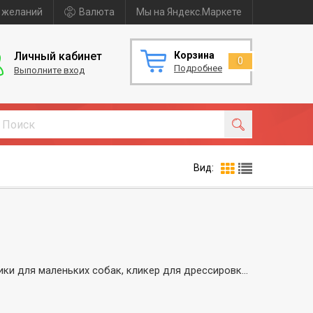
 желаний
Валюта
Мы на Яндекс.Маркете
Личный кабинет
Корзина
0
Подробнее
Выполните вход
Вид:
В интернет-магазине аксессуаров для собак Вы можете купить светящиеся ошейники для маленьких собак, кликер для дрессировки собак и ультразвуковой свисток для дрессировки собак.