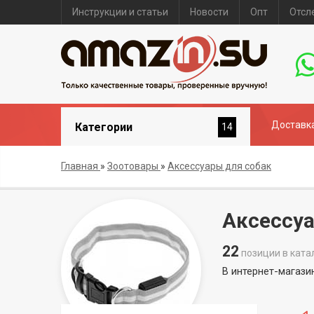
Инструкции и статьи
Новости
Опт
Отсл
Доставка
Категории
14
Главная
»
Зоотовары
»
Аксессуары для собак
Аксессуа
22
позиции в ката