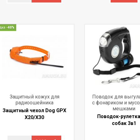
дка
-40%
Защитный кожух для
Поводок для выгула
радиоошейника
с фонариком и мус
мешками
Защитный чехол Dog GPX
Поводок-рулетка
X20/X30
собак 3в1