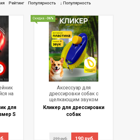
ния
·
Рейтинг
·
Популярность
·
↓ Популярность
Скидка
-36%
ейник
Аксессуар для
йся на
дрессировки собак с
щелкающим звуком
ик для
Кликер для дрессировки
змер S
собак
б.
190 руб.
299 руб.