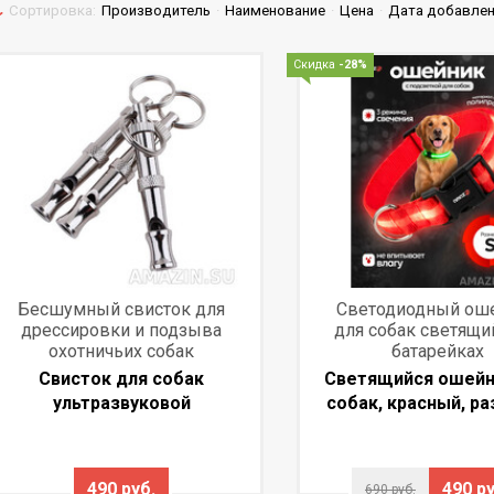
Сортировка:
Производитель
·
Наименование
·
Цена
·
Дата добавле
Скидка
-28%
Бесшумный свисток для
Светодиодный ош
дрессировки и подзыва
для собак светящи
охотничьих собак
батарейках
Свисток для собак
Светящийся ошейн
ультразвуковой
собак, красный, ра
490 руб.
490 ру
690 руб.