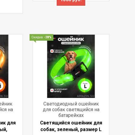
Скидка
-28%
ейник
Светодиодный ошейник
йся на
для собак светящийся на
батарейках
ик для
Светящийся ошейник для
ый,
собак, зеленый, размер L