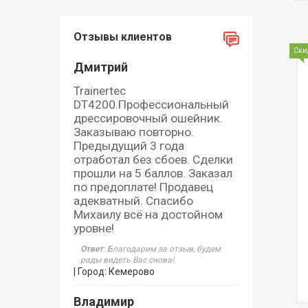
Отзывы клиентов
Ски
Дмитрий
Trainertec
DT4200.Профессиональный
дрессировочный ошейник.
Заказываю повторно.
Предыдущий 3 года
отработал без сбоев. Сделки
прошли на 5 баллов. Заказал
по предоплате! Продавец
адекватный. Спасибо
Михаилу всё на достойном
уровне!
Ответ
: Благодарим за отзыв, будем
рады видеть Вас снова!
| Город: Кемерово
Владимир