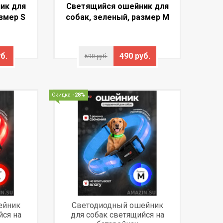
ик для
Светящийся ошейник для
змер S
собак, зеленый, размер М
б.
490 руб.
690 руб.
Скидка
-28%
ейник
Светодиодный ошейник
йся на
для собак светящийся на