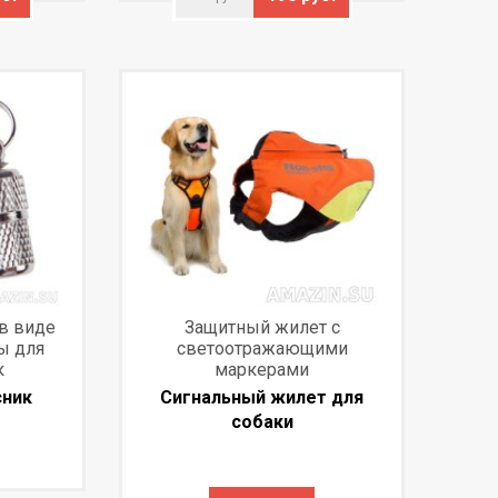
в виде
Защитный жилет с
ы для
светоотражающими
к
маркерами
сник
Сигнальный жилет для
собаки