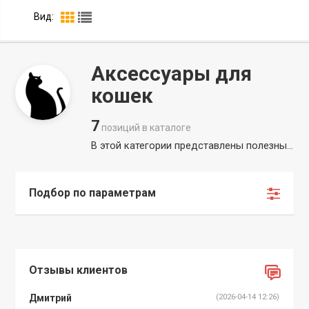
Вид:
Аксессуары для
кошек
7
позиций в каталоге
В этой категории представлены полезные аксессуары для кошек, такие как GPS ошейники, электронные ошейники и заборы, удобные переноски, автоматические кормушки, адресники и многое другое. GPS ошейники помогут отслеживать домашнее животное и предотвратить его потерю. Электронные ошейники для кошек помогут отучить кошку прыгать на стол или драть вещи. Электронные заборы позволяют устанавливать невидимый ограждающий периметр для мохнатых разбойников и тем самым избежать проникновения в запретные участки дома. Удобные и технологичные переноски помогут Вам легко транспортировать котика в транспорте. Автоматические кормушки покормят Вашего питомца в отсутствие хозяина строго по расписанию. Адресник это особый кулончик, внутри которого находится записка с контактными данными хозяина животного. Наши консультанты расскажут всю информацию про любой товар и помогут Вам с выбором!
Подбор по параметрам
Отзывы клиентов
Дмитрий
(2026-04-14 12:26)