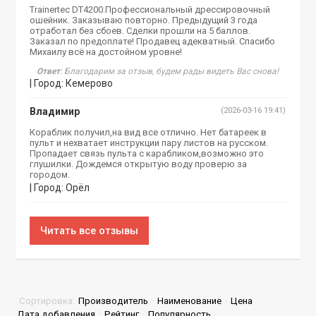
Trainertec DT4200.Профессиональный дрессировочный
ошейник. Заказываю повторно. Предыдущий 3 года
отработал без сбоев. Сделки прошли на 5 баллов.
Заказал по предоплате! Продавец адекватный. Спасибо
Михаилу всё на достойном уровне!
Ответ
: Благодарим за отзыв, будем рады видеть Вас снова!
| Город: Кемерово
Владимир
(2026-03-16 19:41)
Кораблик получил,на вид все отлично. Нет батареек в
пульт и нехватает инструкции пару листов на русском.
Пропадает связь пульта с карабликом,возможно это
глушилки. Дождемся открытую воду проверю за
городом.
| Город: Орёл
Читать все отзывы
Сортировка:
Производитель
·
Наименование
·
Цена
·
Дата добавления
·
Рейтинг
·
Популярность
·