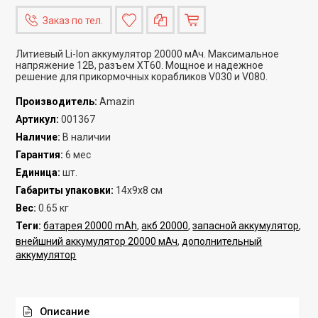
Заказ по тел.
Литиевый Li-Ion аккумулятор 20000 мАч. Максимальное
напряжение 12В, разъем XT60. Мощное и надежное
решение для прикормочных корабликов V030 и V080.
Производитель
:
Amazin
Артикул
:
001367
Наличие
:
В наличии
Гарантия
:
6 мес
Единица
:
шт.
Габариты упаковки
:
14х9х8 см
Вес
:
0.65 кг
Теги:
батарея 20000 mAh
,
акб 20000
,
запасной аккумулятор
,
внейшний аккумулятор 20000 мАч
,
дополнительный
аккумулятор
Описание