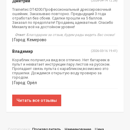
Дмитрий
(2026-04-14 12:26)
Trainertec DT4200.Профессиональный дрессировочный
ошейник. Заказываю повторно. Предыдущий 3 года
отработал без сбоев. Сделки прошли на 5 баллов.
Заказал по предоплате! Продавец адекватный. Спасибо
Михаилу всё на достойном уровне!
Ответ
: Благодарим за отзыв, будем рады видеть Вас снова!
| Город: Кемерово
Владимир
(2026-03-16 19:41)
Кораблик получил,на вид все отлично. Нет батареек в
пульт и нехватает инструкции пару листов на русском.
Пропадает связь пульта с карабликом,возможно это
глушилки. Дождемся открытую воду проверю за
городом.
| Город: Орёл
Читать все отзывы
Сортировка:
Производитель
·
Наименование
·
Цена
·