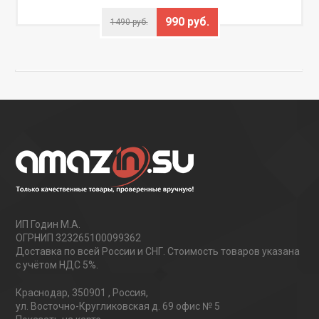
990 руб.
1490 руб.
ИП Годин М.А.
ОГРНИП 323265100099362
Доставка по всей России и СНГ. Стоимость товаров указана
с учётом НДС 5%.
Краснодар
,
350901
,
Россия
,
ул. Восточно-Кругликовская д. 69 офис № 5