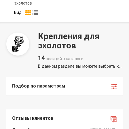
эхолотов
Вид:
Крепления для
эхолотов
14
позиций в каталоге
В данном разделе вы можете выбрать крепление эхолота, которое обеспечит стабильную работу вашего оборудования в любых условиях. Особое внимание в ассортименте уделено таким позициям, как крепление датчика эхолота на лодку, ведь от точного расположения трансдьюсера напрямую зависит качество сканирования и отображения рельефа дна. В каталоге представлены как универсальные решения, так и специализированные кронштейны для конкретных моделей, включая крепление эхолота Амазин FF777, Lucky, XF88W и других популярных приборов. Для максимально комфортной эксплуатации мы предлагаем не только кронштейны для датчика и основного блока эхолота, но и надежные крепления на пульты FlySky, пульты корабликов Flytec, D20, V030 и прочих. Каждое изделие, будь то кронштейн под эхолот или крепление под эхолот, отличается высокой прочностью и устойчивостью к агрессивной водной среде. Используя качественный кронштейн крепления датчика эхолота и проверенное крепление датчика эхолота, вы значительно упрощаете процесс рыбалки и повышаете эффективность поиска рыбы.
Подбор по параметрам
Отзывы клиентов