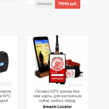
79990 руб.
89900 руб.
екером
Глонасс/GPS трекер без
и КРС:
сим-карты для охотничьих
адей
собак любых пород
Amazin Locator