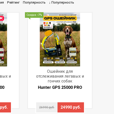
ния
·
Рейтинг
·
Популярность
·
↓ Популярность
Скидка
-7%
Ошейник для
авых и
отслеживания легавых и
гончих собак
000
Hunter GPS 25000 PRO
руб.
24990 руб.
26990 руб.