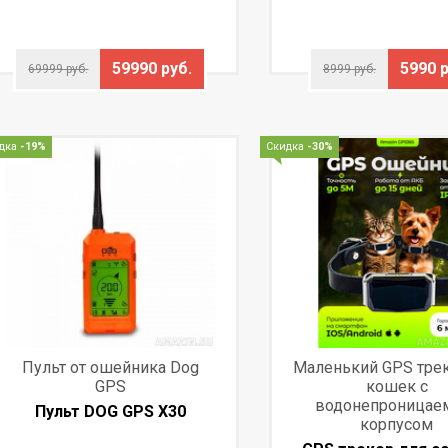
59990 руб.
5990 р
69999 руб.
8999 руб.
дка
-19%
Скидка
-30%
Пульт от ошейника Dog
Маленький GPS тре
GPS
кошек с
водонепроница
Пульт DOG GPS X30
корпусом