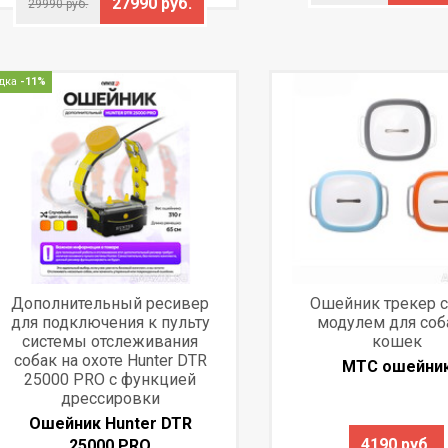
27990 руб.
29990 руб.
дка
-11%
Дополнительный ресивер
Ошейник трекер 
для подключения к пульту
модулем для соб
системы отслеживания
кошек
собак на охоте Hunter DTR
МТС ошейни
25000 PRO с функцией
дрессировки
Ошейник Hunter DTR
4190 руб.
25000 PRO