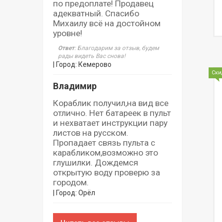
по предоплате! Продавец
адекватный. Спасибо
Михаилу всё на достойном
уровне!
Ответ
: Благодарим за отзыв, будем
рады видеть Вас снова!
| Город: Кемерово
Ски
Владимир
Кораблик получил,на вид все
отлично. Нет батареек в пульт
и нехватает инструкции пару
листов на русском.
Пропадает связь пульта с
карабликом,возможно это
глушилки. Дождемся
открытую воду проверю за
городом.
| Город: Орёл