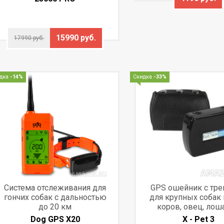
15990 руб.
17990 руб.
дка
-14%
Скидка
-33%
Система отслеживания для
GPS ошейник с тр
гончих собак с дальностью
для крупных собак 
до 20 км
коров, овец, лош
Dog GPS X20
X - Pet 3