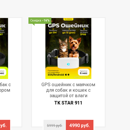
Скидка
-16%
бак с
GPS ошейник с маячком
ором
для собак и кошек с
защитой от влаги
TK STAR 911
уб.
4990 руб.
5999 руб.