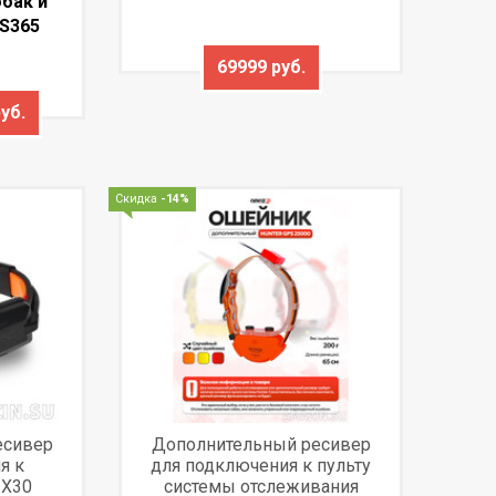
обак и
S365
69999 руб.
уб.
Скидка
-14%
есивер
Дополнительный ресивер
я к
для подключения к пульту
 X30
системы отслеживания