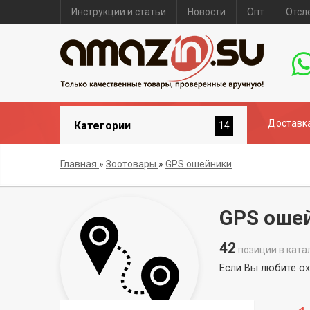
Инструкции и статьи
Новости
Опт
Отсл
Доставка
Категории
14
Главная
»
Зоотовары
»
GPS ошейники
GPS оше
42
позиции в ката