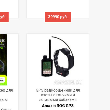
уб.
39990 руб.
кер для
GPS радиоошейник для
охоты с гончими и
емым
легавыми собаками
Amazin ROG GPS