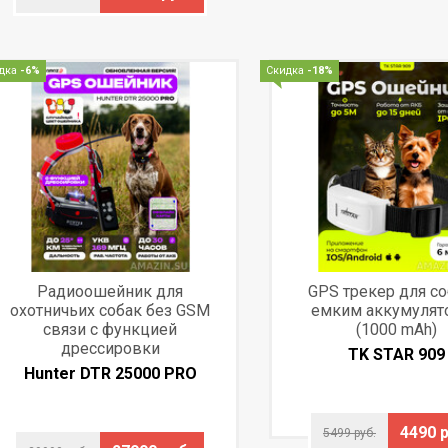
дка
-6%
Скидка
-18%
Радиоошейник для
GPS трекер для со
охотничьих собак без GSM
емким аккумулят
связи с функцией
(1000 mAh)
дрессировки
TK STAR 909
Hunter DTR 25000 PRO
4490 р
5499 руб.