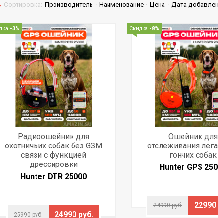
Сортировка:
Производитель
·
Наименование
·
Цена
·
Дата добавле
дка
-3%
Скидка
-8%
Радиоошейник для
Ошейник для
охотничьих собак без GSM
отслеживания лег
связи с функцией
гончих собак
дрессировки
Hunter GPS 25
Hunter DTR 25000
22990 
24990 руб.
24990 руб.
25990 руб.