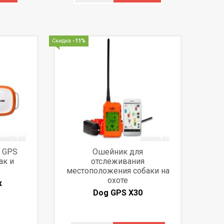
Скидка
-11%
с GPS
Ошейник для
ак и
отслеживания
местоположения собаки на
охоте
к
Dog GPS X30