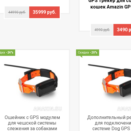
GPS трекер для с
кошек Amazin GP
35999 руб.
44990 руб.
3490 р
4990 руб.
дка
-24%
Скидка
-20%
Ошейник с GPS модулем
Дополнительный р
для чешской системы
для подключени
слежения за собаками
системе Dog GPS