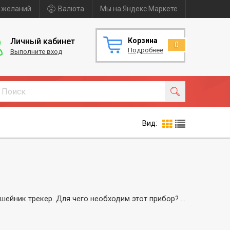
 желаний
Валюта
Мы на Яндекс.Маркете
Личный кабинет
Корзина
0
Подробнее
Выполните вход
Вид:
Если Вы любите охоту с собакой, то не раз слышали о таком устройстве как GPS ошейник трекер. Для чего необходим этот прибор? Как следует из названия он отслеживает питомца с помощью спутниковой навигации. Стоит отметить, что трекеры используют не только на охоте, но и чтобы найти потерянное животное. В данных устройствах существует функция активной слежки (показывает весь путь четвероногого), либо можно узнать где сейчас находится пес, конкретно в этот период времени. Все модели представленные в магазине производятся ведущими фирмами-производителями. GPS ошейник- трекер для собаки - это уверенность и надежность, что Вы не потеряете собаку в большом городе или на охоте. Если Вы хотите приобрести такой ошейник, то мы поможем с оформлением заявки и проконсультируем Вас по интересующим вопросам.