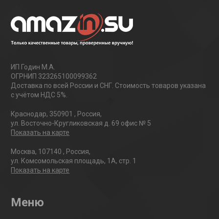
ИП Годин М.А.
ОГРНИП 323265100099362
Доставка по всей России и СНГ. Стоимость товаров указана
с учётом НДС 5%.
Краснодар
,
350901
,
Россия
,
ул. Восточно-Кругликовская д. 69 офис № 5
Показать на карте
Москва
,
107140
,
Россия
,
ул. Комсомольская площадь, 1А, стр. 1
Показать на карте
Меню