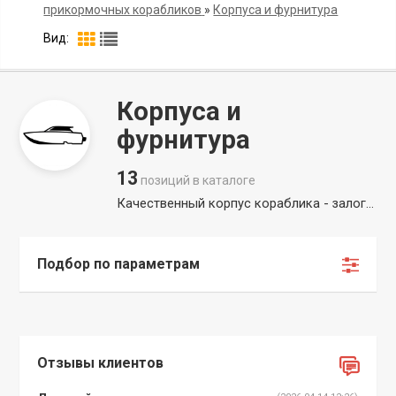
прикормочных корабликов
»
Корпуса и фурнитура
Вид:
Корпуса и
фурнитура
13
позиций в каталоге
Качественный корпус кораблика - залог долгой службы устройства. В данной категории представлен надежный корпус для самостоятельной сборки прикормочного кораблика, а также дополнительные детали, необходимые для профессионального монтажа компонентов. Мы предлагаем прочные корпуса корабликов для рыбалки, которые обеспечивают отличную гидродинамику и защиту электроники. Если вы планируете создать кастомное решение, у нас можно купить корпус для прикормочного кораблика с высокой износостойкостью. Купите надежный корпус карпового кораблика, обеспечив стабильную эксплуатацию в любых погодных условиях.
Подбор по параметрам
Отзывы клиентов