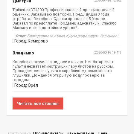
Дмитрий
(2026-04-14 12:26)
Trainertec DT4200.Профессиональный дрессировочный
ошейник. Заказываю повторно. Предыдущий 3 года
отработал без сбоев. Сделки прошли на 5 баллов.
Заказал по предоплате! Продавец адекватный. Спасибо
Михаилу всё на достойном уровне!
Ответ
: Благодарим за отзыв, будем рады видеть Вас снова!
| Город: Кемерово
Владимир
(2026-03-16 19:41)
Кораблик получил,на вид все отлично. Нет батареек в
пульт и нехватает инструкции пару листов на русском.
Пропадает связь пульта с карабликом,возможно это
глушилки. Дождемся открытую воду проверю за
городом.
| Город: Орёл
Читать все отзывы
Сортировка:
Производитель
·
Наименование
·
Цена
·