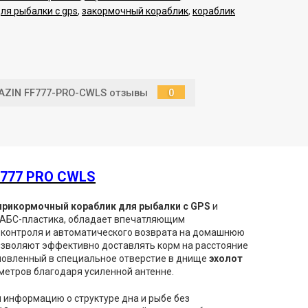
ля рыбалки с gps
,
закормочный кораблик
,
кораблик
MAZIN FF777-PRO-CWLS отзывы
0
F777 PRO CWLS
прикормочный кораблик для рыбалки с GPS
и
о АБС-пластика, обладает впечатляющим
з-контроля и автоматического возврата на домашнюю
позволяют эффективно доставлять корм на расстояние
новленный в специальное отверстие в днище
эхолот
метров благодаря усиленной антенне.
ая информацию о структуре дна и рыбе без