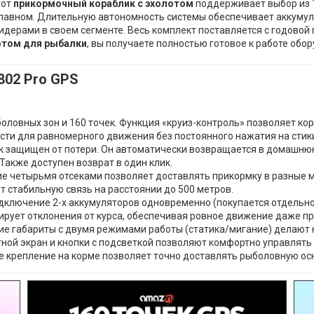
тот
прикормочный кораблик с эхолотом
поддерживает выбор из 
главном. Длительную автономность системы обеспечивает аккумул
идерами в своем сегменте. Весь комплект поставляется с годовой 
отом для рыбалки
, вы получаете полностью готовое к работе об
802 Pro GPS
ловных зон и 160 точек. Функция «круиз-контроль» позволяет кор
ти для равномерного движения без постоянного нажатия на стик
 защищен от потери. Он автоматически возвращается в домашнюю 
Также доступен возврат в один клик.
е четырьмя отсеками позволяет доставлять прикормку в разные м
 стабильную связь на расстоянии до 500 метров.
ключение 2-х аккумуляторов одновременно (покупается отдельно
рует отклонения от курса, обеспечивая ровное движение даже при
ие габариты с двумя режимами работы (статика/мигание) делают 
ой экран и кнопки с подсветкой позволяют комфортно управлять 
 крепление на корме позволяет точно доставлять рыболовную осн