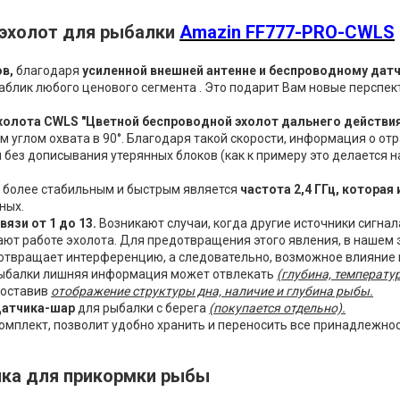
эхолот для рыбалки
Amazin FF777-PRO-CWLS
в,
благодаря
усиленной внешней антенне и беспроводному дат
блик любого ценового сегмента . Это подарит Вам новые перспе
холота CWLS "Цветной беспроводной эхолот дальнего действи
м углом охвата в 90°. Благодаря такой скорости, информация о о
 без дописывания утерянных блоков (как к примеру это делается на
более стабильным и быстрым является
частота 2,4 ГГц, которая
ных.
язи от 1 до 13.
Возникают случаи, когда другие источники сигнал
ают работе эхолота. Для предотвращения этого явления, в наше
отвращает интерференцию, а следовательно, возможное влияние 
рыбалки лишняя информация может отвлекать
(глубина, температур
 оставив
отображение структуры дна, наличие и глубина рыбы.
датчика-шар
для рыбалки с берега
(покупается отдельно).
омплект, позволит удобно хранить и переносить все принадлежнос
ика для прикормки рыбы