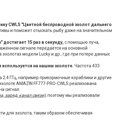
чику CWLS "Цветной беспроводной эхолот дальнего
ктивы и поможет отыскать рыбу даже на значительном
я"
достигает 15 раз в секунду,
с помощью луча,
тражённом сигнале передаётся на основной
 эхолотах модели Lucky и др., где при потере данных
 и используется на нашем эхолоте.
Частота 433
а 2.4 ГГц, например прикормочные кораблики и другие
м эхолоте AMAZIN FF777-PRO-СWLS реализована
на сигнал.
а, заряд, канал связи),
поэтому мы реализовали
ти для эхолота, таким образом обеспечивая