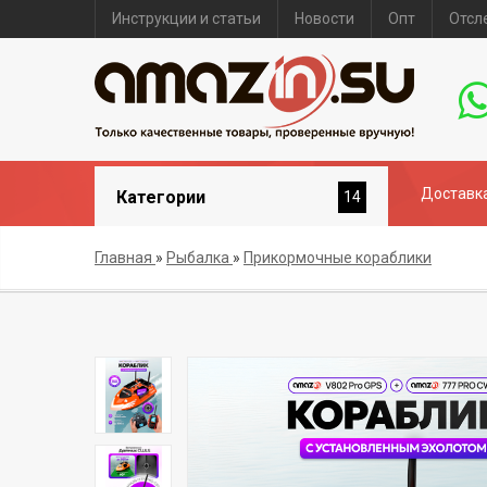
Инструкции и статьи
Новости
Опт
Отсл
Доставка
Категории
14
Главная
»
Рыбалка
»
Прикормочные кораблики