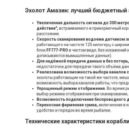
Эхолот Амазин: лучший бюджетный 
Увеличенная дальность сигнала до 300 метро
действия",
встраиваемого в прикормочный кора
расстоянии.
Скорость сканирования водоема датчиком э
работающего на частоте 125 килогерц с широки
блок
FF777-PRO
в чистом виде, без искажений и
дописываются вымышленные данные).
Для надёжной передачи данных и без потерь,
недостаточна для передачи такого объёма дан
Реализована возможность выбора каналов св
эхолоты работающие на такой же частоте, меш
возможность выбора каналов работы, что пред
Упрощенный режим отображения.
Во время 
выбор режима отображения при сканировании,
Возможность подключения беспроводного 
Переносная фирменная сумка,
включенная в к
удобство и порядок во время рыбалки.
Технические характеристики корабл