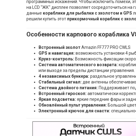
программных искажений. Чтобы исключить помехи, э
на LCD "ЖК" дисплее позволяет сосредоточиться на 
данные
кораблики для рыбалки с эхолотом и GPS
л
решили купить этот
прикормочный кораблик с эхол
Особенности карпового кораблика V
Встроенный эхолот
Amazin FF777 PRO CWLS
GPS
и навигация:
возможность установки 4 рыбо
Круиз-контроль:
Возможность фиксации скорос
Система автоматического возврата:
кораблик
или выходе за пределы дистанции управления. 
4 независимых бункера:
раздельное управлени
Стабильный сигнал:
две антенны обеспечивают
Система двойного питания:
Поддерживает под
Встроенный гироскоп:
автоматически корректи
Яркая подсветка:
яркие передние фары и задн
Обновлённый пульт управления:
Большой цветн
Электронный крючок для снасти:
специальное