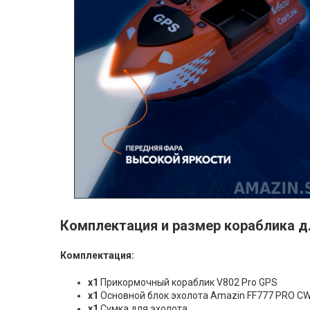
Комплектация и размер кораблика д
Комплектация:
х1
Прикормочный кораблик V802 Pro GPS
х1
Основной блок эхолота Amazin FF777 PRO CW
х1
Сумка для эхолота