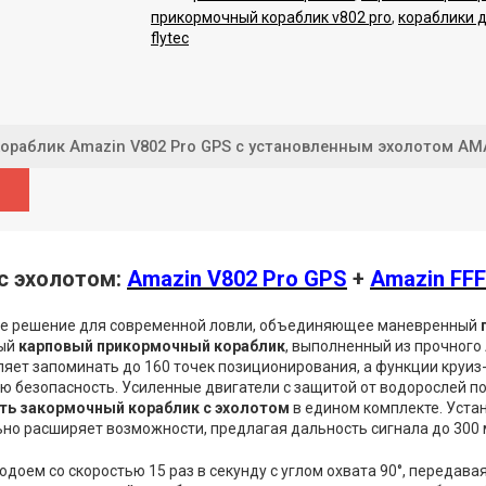
прикормочный кораблик v802 pro
,
кораблики д
flytec
ораблик Amazin V802 Pro GPS с установленным эхолотом A
с эхолотом:
Amazin V802 Pro GPS
+
Amazin FF
ое решение для современной ловли, объединяющее маневренный
ный
карповый прикормочный кораблик
, выполненный из прочног
ляет запоминать до 160 точек позиционирования, а функции круи
ю безопасность. Усиленные двигатели с защитой от водорослей 
ть закормочный кораблик с эхолотом
в едином комплекте. Уста
но расширяет возможности, предлагая дальность сигнала до 300 
одоем со скоростью 15 раз в секунду с углом охвата 90°, передав