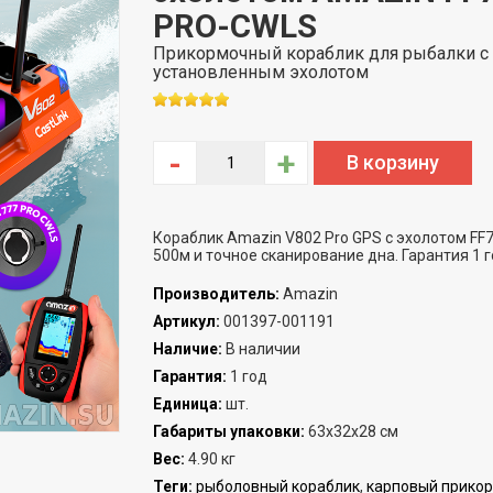
PRO-CWLS
Прикормочный кораблик для рыбалки с
установленным эхолотом
-
+
Кораблик Amazin V802 Pro GPS с эхолотом FF7
500м и точное сканирование дна. Гарантия 1 г
Производитель
:
Amazin
Артикул
:
001397-001191
Наличие
:
В наличии
Гарантия
:
1 год
Единица
:
шт.
Габариты упаковки
:
63x32x28 см
Вес
:
4.90 кг
Теги:
рыболовный кораблик
,
карповый прико