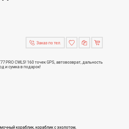
Заказ по тел.
77 PRO CWLS! 160 точек GPS, автовозврат, дальность
од и сумка в подарок!
рмочный кораблик
,
кораблик с эхолотом
,