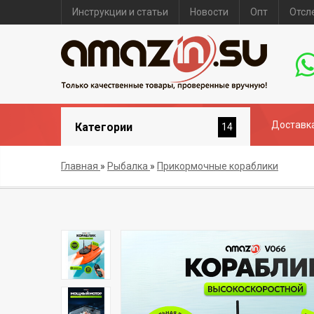
Инструкции и статьи
Новости
Опт
Отсл
Доставка
Категории
14
Главная
»
Рыбалка
»
Прикормочные кораблики