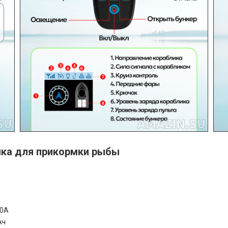
ика для прикормки рыбы
20А
Ач