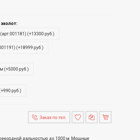
 эхолот:
(арт.001181)
(
+13300 руб.
)
001191)
(
+18999 руб.
)
ом
(
+5000 руб.
)
(
+990 руб.
)
Заказ по тел.
 с рекордной дальностью до 1000 м. Мощные