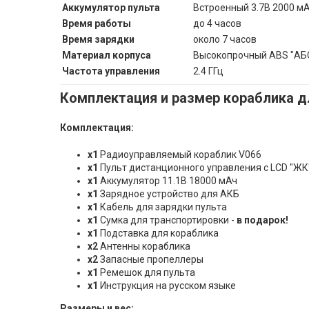
Аккумулятор пульта
Встроенный 3.7В 2000 м
Время работы
до 4 часов
Время зарядки
около 7 часов
Материал корпуса
Высокопрочный ABS "АБС
Частота управления
2.4 ГГц
Комплектация и размер кораблика д
Комплектация:
х1
Радиоуправляемый кораблик V066
х1
Пульт дистанционного управления с LCD "ЖК
х1
Аккумулятор 11.1В 18000 мАч
х1
Зарядное устройство для АКБ
х1
Кабель для зарядки пульта
х1
Сумка для транспортировки -
в подарок!
х1
Подставка для кораблика
х2
Антенны кораблика
х2
Запасные пропеллеры
х1
Ремешок для пульта
х1
Инструкция на русском языке
Размеры и вес: