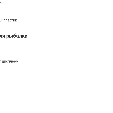
Ач
" пластик
ля рыбалки
" дисплеем