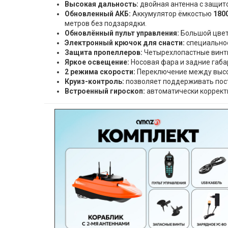
Высокая дальность:
двойная антенна с защито
Обновленный АКБ:
Аккумулятор ёмкостью
180
метров без подзарядки.
Обновлённый пульт управления:
Большой цветн
Электронный крючок для снасти:
специальное
Защита пропеллеров:
Четырехлопастные винты
Яркое освещение:
Носовая фара и задние габа
2 режима скорости:
Переключение между высок
Круиз-контроль:
позволяет поддерживать пос
Встроенный гироскоп:
автоматически корректи