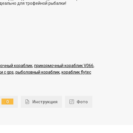
 Идеально для трофейной рыбалки!
мочный кораблик
,
прикормочный кораблик V066
,
и с gps
,
рыболовный кораблик
,
кораблик flytec
0
Инструкция
Фото