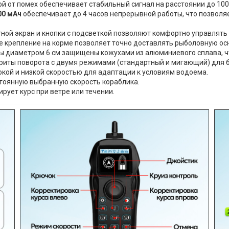
й от помех обеспечивает стабильный сигнал на расстоянии до 100
00 мАч
обеспечивает до 4 часов непрерывной работы, что позволя
ой экран и кнопки с подсветкой позволяют комфортно управлять 
 крепление на корме позволяет точно доставлять рыболовную осн
 диаметром 6 см защищены кожухами из алюминиевого сплава, ч
риты поворота с двумя режимами (стандартный и мигающий) для 
ой и низкой скоростью для адаптации к условиям водоема.
тоянную выбранную скорость кораблика.
рует курс при ветре или течении.