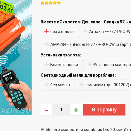
Вместе с Эхолотом Дешевле - Скидка 5% на
без эхолота
Amazin FF777-PRO-W 
AMAZIN FishFinder FF777-PRO-CWLS (арт. 
Установка эхолота:
Без установки
Установка мастер
Светодиодный маяк для кораблика:
без маяка
с маяком (арт. 001207)
-
+
V066 - это скоростной кораблик (до 20 км/ч)