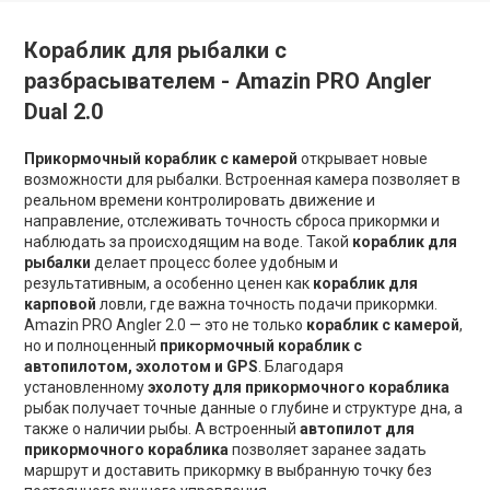
Кораблик для рыбалки с
разбрасывателем - Amazin PRO Angler
Dual 2.0
Прикормочный кораблик с камерой
открывает новые
возможности для рыбалки. Встроенная камера позволяет в
реальном времени контролировать движение и
направление, отслеживать точность сброса прикормки и
наблюдать за происходящим на воде. Такой
кораблик для
рыбалки
делает процесс более удобным и
результативным, а особенно ценен как
кораблик для
карповой
ловли, где важна точность подачи прикормки.
Amazin PRO Angler 2.0 — это не только
кораблик с камерой
,
но и полноценный
прикормочный кораблик с
автопилотом, эхолотом и GPS
. Благодаря
установленному
эхолоту для прикормочного кораблика
рыбак получает точные данные о глубине и структуре дна, а
также о наличии рыбы. А встроенный
автопилот для
прикормочного кораблика
позволяет заранее задать
маршрут и доставить прикормку в выбранную точку без