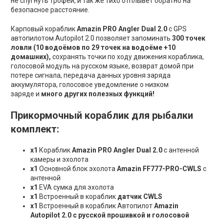
не спугнуть трофей, и так же тихо отплывёт обратно на
безопасное расстояние.
Карповый кораблик
Amazin PRO Angler
Dual 2.0
с GPS
автопилотом Autopilot 2.0 позволяет запоминать
300 точек
ловли (10 водоёмов по 29 точек на водоёме +10
домашних),
сохранять точки по ходу движения кораблика,
голосовой модуль на русском языке, возврат домой при
потере сигнала, передача данных уровня заряда
аккумулятора, голосовое уведомление о низком
заряде и
много других полезных функций!
Прикормочный кораблик для рыбалки
комплект:
х1
Кораблик
Amazin PRO Angler Dual 2.0
с антенной
камеры и эхолота
х1
Основной блок эхолота
Amazin FF777-PRO-CWLS
с
антенной
х1
EVA сумка для эхолота
х1
Встроенный в кораблик
датчик CWLS
х1
Встроенный в кораблик Автопилот
Amazin
Autopilot 2.0 с русской прошивкой и голосовой