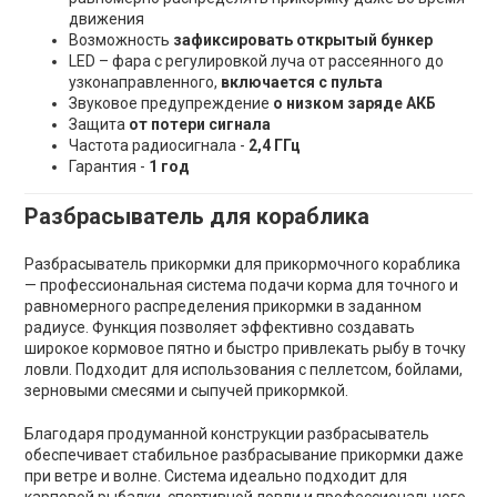
движения
Возможность
зафиксировать открытый бункер
LED – фара с регулировкой луча от рассеянного до
узконаправленного,
включается с пульта
Звуковое предупреждение
о низком заряде АКБ
Защита
от потери сигнала
Частота радиосигнала -
2,4 ГГц
Гарантия -
1 год
Разбрасыватель для кораблика
Разбрасыватель прикормки для прикормочного кораблика
— профессиональная система подачи корма для точного и
равномерного распределения прикормки в заданном
радиусе. Функция позволяет эффективно создавать
широкое кормовое пятно и быстро привлекать рыбу в точку
ловли. Подходит для использования с пеллетсом, бойлами,
зерновыми смесями и сыпучей прикормкой.
Благодаря продуманной конструкции разбрасыватель
обеспечивает стабильное разбрасывание прикормки даже
при ветре и волне. Система идеально подходит для
карповой рыбалки, спортивной ловли и профессионального