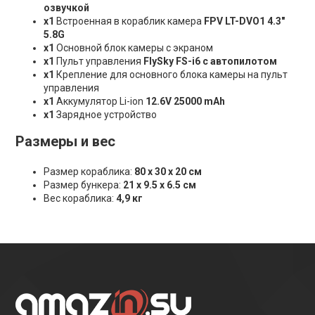
озвучкой
х1
Встроенная в кораблик камера
FPV LT-DVO1 4.3"
5.8G
х1
Основной блок камеры с экраном
х1
Пульт управления
FlySky FS-i6 с автопилотом
х1
Крепление для основного блока камеры на пульт
управления
х1
Аккумулятор Li-ion
12.6V 25000 mАh
х1
Зарядное устройство
Размеры и вес
Размер кораблика:
80 х 30 х 20 см
Размер бункера:
21 х 9.5 х 6.5 см
Вес кораблика:
4,9 кг