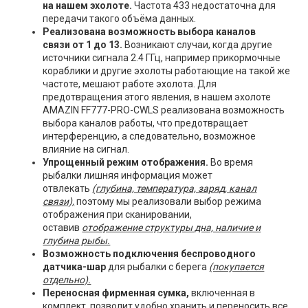
на нашем эхолоте.
Частота 433 недостаточна для
передачи такого объёма данных.
Реализована возможность выбора каналов
связи от 1 до 13.
Возникают случаи, когда другие
источники сигнала 2.4 ГГц, например прикормочные
кораблики и другие эхолоты работающие на такой же
частоте, мешают работе эхолота. Для
предотвращения этого явления, в нашем эхолоте
AMAZIN FF777-PRO-СWLS реализована возможность
выбора каналов работы, что предотвращает
интерференцию, а следовательно, возможное
влияние на сигнал.
Упрощенный режим отображения.
Во время
рыбалки лишняя информация может
отвлекать
(глубина, температура, заряд, канал
связи),
поэтому мы реализовали выбор режима
отображения при сканировании,
оставив
отображение структуры дна, наличие и
глубина рыбы.
Возможность подключения беспроводного
датчика-шар
для рыбалки с берега
(покупается
отдельно).
Переносная фирменная сумка,
включенная в
комплект, позволит удобно хранить и переносить все