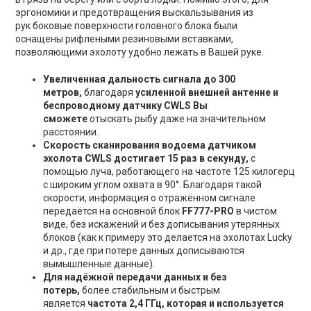
эргономики и предотвращения выскальзывания из
рук боковые поверхности головного блока были
оснащены рифлеными резиновыми вставками,
позволяющими эхолоту удобно лежать в Вашей руке.
Увеличенная дальность сигнала до 300
метров,
благодаря
усиленной внешней антенне и
беспроводному датчику CWLS Вы
сможете
отыскать рыбу даже на значительном
расстоянии.
Скорость сканирования водоема датчиком
эхолота CWLS достигает 15 раз в секунду,
с
помощью луча, работающего на частоте 125 килогерц
с широким углом охвата в 90°. Благодаря такой
скорости, информация о отражённом сигнале
передаётся на основной блок
FF777-PRO
в чистом
виде, без искажений и без дописывания утерянных
блоков (как к примеру это делается на эхолотах Lucky
и др., где при потере данных дописываются
вымышленные данные).
Для надёжной передачи данных и без
потерь,
более стабильным и быстрым
является
частота 2,4 ГГц, которая и используется