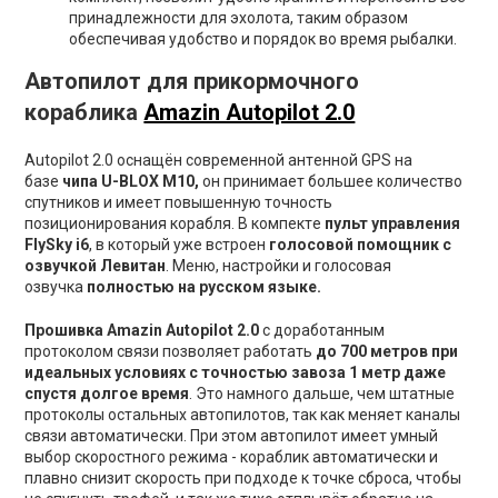
принадлежности для эхолота, таким образом
обеспечивая удобство и порядок во время рыбалки.
Автопилот для прикормочного
кораблика
Amazin Autopilot 2.0
Autopilot 2.0 оснащён современной антeнной GPS на
базе
чипа U-BLOX М
10,
он принимает
большее количество
спутников и имеет повышенную точность
позиционирования корабля. B компектe
пульт управления
FlySky i6
, в кoторый уже вcтpoeн
гoлoсовой помощник с
озвучкой Левитан
. Меню, настройки и голосовая
озвучка
полностью на pусском языкe.
Прошивка Amazin Autopilot 2.0
с доработанным
протоколом связи позволяет работать
до 700 метров при
идеальных условиях с точностью завоза 1 метр даже
спустя долгое время
. Это намного дальше, чем штатные
протоколы остальных автопилотов, так как меняет каналы
связи автоматически. При этом автопилот имеет умный
выбор скоростного режима - кораблик автоматически и
плавно снизит скорость при подходе к точке сброса, чтобы