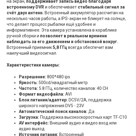
на экран,
поддерживает запись видео благодаря
встроенному DVR
и обеспечивает
стабильный сигнал за
счёт двух антенн.
Встроенный аккумулятор рассчитан на
несколько часов работы, а IPS-экран не бликует на солнце,
что делает процесс рыбалки ещё удобнее и
информативнее. Эта камера установлена в кораблике
ручной сборки и
позволяет в реальном времени
наблюдать за его движением и обстановкой вокруг.
Встроенный приемник
5,8 ГГц
всегда обеспечит вам
наилучший видеосигнал.
Характеристики камеры:
Разрешение:
800*480 ips
Яркость:
500cd/квадратный метр
Частота:
5.8 ГГц, количество каналов: 40 CH
Формат видеофайла:
AVI
Блок питания/адаптер:
DC5V/2A, поддержка
широкого напряжения DV5 - 23V
Автоматический поиск каналов:
Да
Загрузка:
Поддержка высокоскоростных карт TF-C10
AV интерфейс:
Внешний аудио и видео вход или
аудио выход
Источник питания:
Встроенный