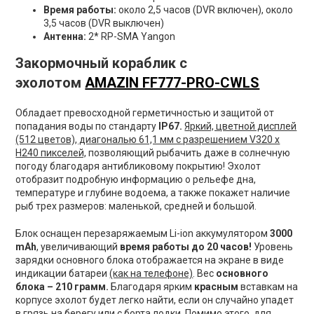
Время работы:
около 2,5 часов (DVR включен), около
3,5 часов (DVR выключен)
Антенна:
2* RP-SMA Yangon
Закормочный кораблик с
эхолотом
AMAZIN FF777-PRO-CWLS
Обладает превосходной герметичностью и защитой от
попадания воды по стандарту
IP67.
Яркий, цветной дисплей
(512 цветов), диагональю 61,1 мм с разрешением V320 x
H240 пикселей,
позволяющий рыбачить даже в солнечную
погоду благодаря антибликовому покрытию! Эхолот
отобразит подробную информацию о рельефе дна,
температуре и глубине водоема, а также покажет наличие
рыб трех размеров: маленькой, средней и большой.
Блок оснащен перезаряжаемым Li-ion аккумулятором
3000
mAh
, увеличивающий
время работы до 20 часов!
Уровень
зарядки основного блока отображается
на экране в виде
индикации батареи
(как на телефоне)
.
Вес
основного
блока – 210 грамм.
Благодаря ярким
красным
вставкам на
корпусе эхолот будет легко найти, если он случайно упадет
в грязь на берегу или с борта лодки. Помимо этого, для