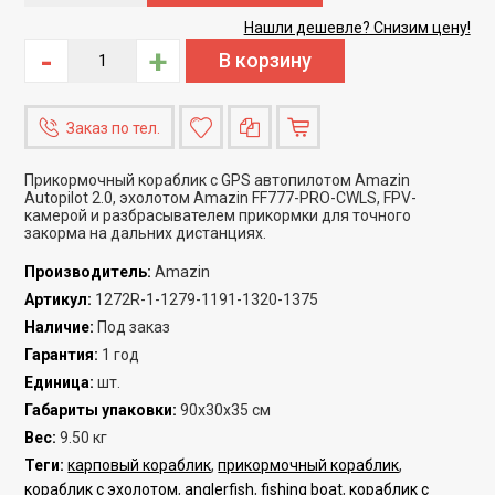
Нашли дешевле? Снизим цену!
-
+
Заказ по тел.
Прикормочный кораблик с GPS автопилотом Amazin
Autopilot 2.0, эхолотом Amazin FF777-PRO-CWLS, FPV-
камерой и разбрасывателем прикормки для точного
закорма на дальних дистанциях.
Производитель
:
Amazin
Артикул
:
1272R-1-1279-1191-1320-1375
Наличие
:
Под заказ
Гарантия
:
1 год
Единица
:
шт.
Габариты упаковки
:
90x30x35 см
Вес
:
9.50 кг
Теги:
карповый кораблик
,
прикормочный кораблик
,
кораблик с эхолотом
,
anglerfish
,
fishing boat
,
кораблик с