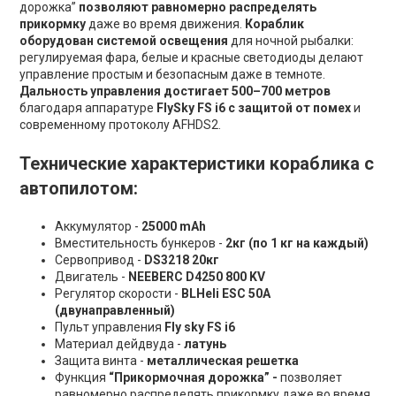
дорожка”
позволяют равномерно распределять
прикормку
даже во время движения.
Кораблик
оборудован системой освещения
для ночной рыбалки:
регулируемая фара, белые и красные светодиоды делают
управление простым и безопасным даже в темноте.
Дальность управления достигает 500–700 метров
благодаря аппаратуре
FlySky FS i6 с защитой от помех
и
современному протоколу AFHDS2.
Технические характеристики кораблика с
автопилотом:
Аккумулятор -
25000 mAh
Вместительность бункеров -
2кг
(по 1 кг на каждый)
Сервопривод -
DS3218 20кг
Двигатель -
NEEBERC D4250 800 KV
Регулятор скорости -
BLHeli ESC 50А
(двунаправленный)
Пульт управления
Fly sky FS i6
Материал дейдвуда -
латунь
Защита винта -
металлическая решетка
Функция
“Прикормочная дорожка” -
позволяет
равномерно распределять прикормку даже во время