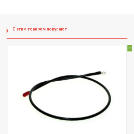
С этим товаром покупают
Ск