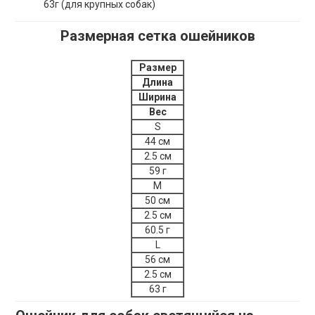
63г (для крупных собак)
Размерная сетка ошейников
Размер
Длина
Ширина
Вес
S
44 см
2.5 см
59 г
M
50 см
2.5 см
60.5 г
L
56 см
2.5 см
63 г