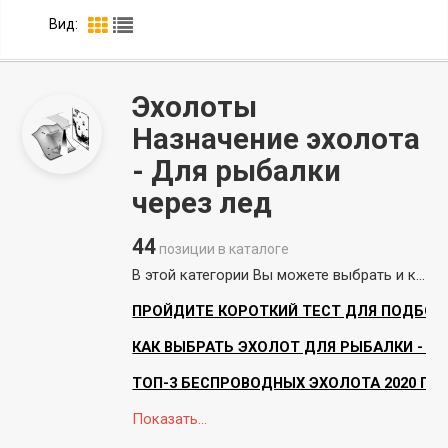
Вид:
Эхолоты
Назначение эхолота
- Для рыбалки
через лед
44
позиции в каталоге
В этой категории Вы можете выбрать и купить эхолоты для рыбалки в Краснодаре и Москве, а также заказать c доставкой и оплатой при получении по всей России! Доставка осуществляется в самые кратчайшие сроки. Вы всегда можете проверить содержимое посылки и убедиться, что Вам действительно пришел эхолот который Вы заказывали. В нашем интернет магазине представлены эхолоты следующих производителей: Lucky, Deeper, Практик, Lowrance, Humminbird, Rivotek. Мы подскажем как правильно выбрать нужную модель эхолота и учтем все Ваши предпочтения, а также ответим на все вопросы. Эхолот поможет Вам детально изучить особенности водоема, будь то рельеф дна, его тип, глубина или наличие рыбы в конкретном месте. Вы научитесь понимать поведение рыбы на основе полученной информации, а не предсказывать на основе своих догадок. Помимо этого, эхолот значительно экономит время на поиске хорошего места, а значит Вы будете возвращаться домой раньше, с уловом и хорошим настроением. Рыбалка с эхолотом подарит Вам новые впечатления и знания. Ждем Ваших звонков!
ПРОЙДИТЕ КОРОТКИЙ ТЕСТ ДЛЯ ПОДБОР
КАК ВЫБРАТЬ ЭХОЛОТ ДЛЯ РЫБАЛКИ - ЧИ
ТОП-3 БЕСПРОВОДНЫХ ЭХОЛОТА 2020 ГО