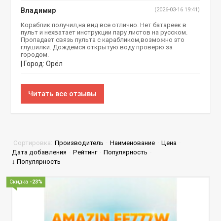
Владимир
(2026-03-16 19:41)
Кораблик получил,на вид все отлично. Нет батареек в
пульт и нехватает инструкции пару листов на русском.
Пропадает связь пульта с карабликом,возможно это
глушилки. Дождемся открытую воду проверю за
городом.
| Город: Орёл
Читать все отзывы
Сортировка:
Производитель
·
Наименование
·
Цена
·
Дата добавления
·
Рейтинг
·
Популярность
·
↓ Популярность
Скидка
-23%