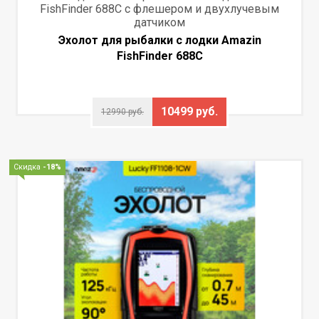
FishFinder 688C c флешером и двухлучевым
датчиком
Эхолот для рыбалки с лодки Amazin
FishFinder 688C
10499 руб.
12990 руб.
Скидка
-18%