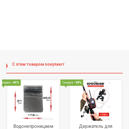
С этим товаром покупают
Скидка
-45%
Скидка
-38%
Водонепроницаем
Держатель для