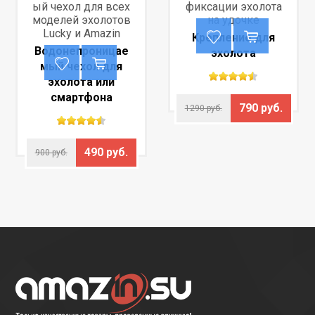
ый чехол для всех
фиксации эхолота
моделей эхолотов
на удочке
Lucky и Amazin
Крепление для
Водонепроницае
эхолота
мый чехол для
эхолота или
смартфона
790 руб.
1290 руб.
490 руб.
900 руб.