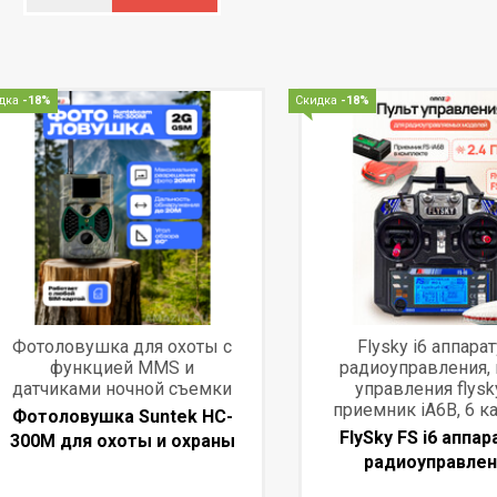
дка
-18%
Скидка
-18%
Фотоловушка для охоты с
Flysky i6 аппара
функцией MMS и
радиоуправления, 
датчиками ночной съемки
управления flysky
приемник iA6B, 6 к
Фотоловушка Suntek HC-
FlySky FS i6 аппа
300M для охоты и охраны
радиоуправлен