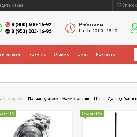
едить заказ
Список
8 (800) 600-16-92
Работаем:
8 (953) 083-16-92
Пн-Пт: 10:00 - 18:00
 и оплата
Гарантии
Отзывы
О нас
Контакты
Сортировка:
Производитель
·
Наименование
·
Цена
·
Дата добавле
дка
-16%
Скидка
-11%