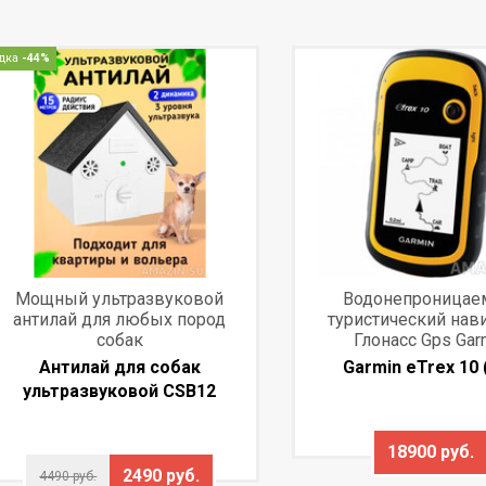
дка
-44%
Мощный ультразвуковой
Водонепроница
антилай для любых пород
туристический нав
собак
Глонасс Gps Gar
Антилай для собак
Garmin eTrex 10 
ультразвуковой CSB12
18900 руб.
2490 руб.
4490 руб.