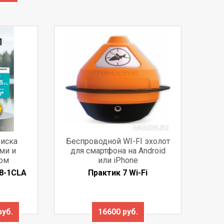
оиска
Беспроводной WI-FI эхолот
ми и
для смартфона на Android
ом
или iPhone
08-1CLA
Практик 7 Wi-Fi
руб.
16600 руб.