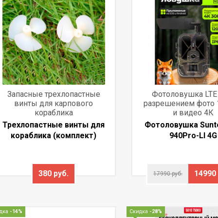
Запасные трехлопастные
Фотоловушка LTE 
винты для карпового
разрешением фото 
кораблика
и видео 4К
Трехлопастные винты для
Фотоловушка Sunt
кораблика (комплект)
940Pro-LI 4G
380 руб.
14990 
17990 руб.
дка
-14%
Скидка
-28%