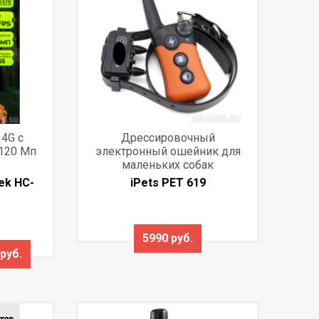
4G с
Дрессировочный
120 Мп
электронный ошейник для
маленьких собак
ek HC-
iPets PET 619
5990 руб.
руб.