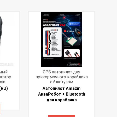
емый
GPS автопилот для
игатор
прикормочного кораблика
min
с блютузом
(RU)
Автопилот Amazin
АкваРобот + Bluetooth
для кораблика