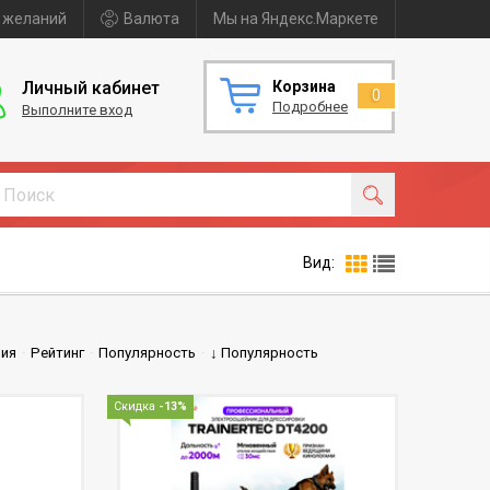
 желаний
Валюта
Мы на Яндекс.Маркете
Личный кабинет
Корзина
0
Подробнее
Выполните вход
Вид:
ния
·
Рейтинг
·
Популярность
·
↓ Популярность
Скидка
-13%