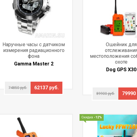
Наручные часы с датчиком
Ошейник для
измерения радиационного
отслеживани
фона
местоположения со
охоте
Gamma Master 2
Dog GPS X30
62137 руб.
74850 руб.
79990 
89900 руб.
Скидка
-12%