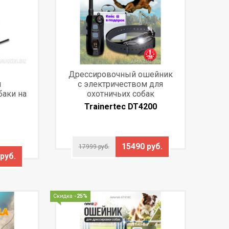
Дрессировочный ошейник
я
с электричеством для
баки на
охотничьих собак
Trainertec DT4200
15490 руб.
17999 руб.
руб.
Скидка
-25%