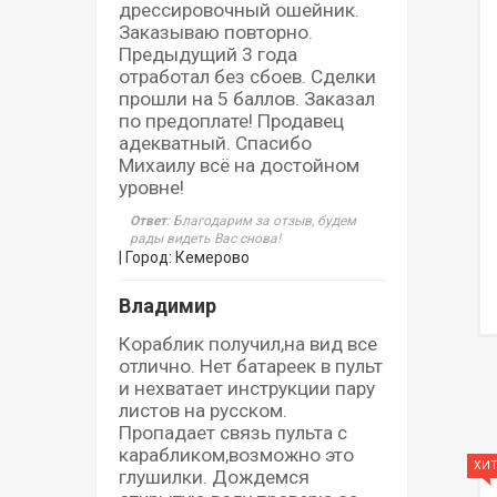
дрессировочный ошейник.
Заказываю повторно.
Предыдущий 3 года
отработал без сбоев. Сделки
прошли на 5 баллов. Заказал
по предоплате! Продавец
адекватный. Спасибо
Михаилу всё на достойном
уровне!
Ответ
: Благодарим за отзыв, будем
рады видеть Вас снова!
| Город: Кемерово
Владимир
Кораблик получил,на вид все
отлично. Нет батареек в пульт
и нехватает инструкции пару
листов на русском.
Пропадает связь пульта с
карабликом,возможно это
ХИТ
глушилки. Дождемся