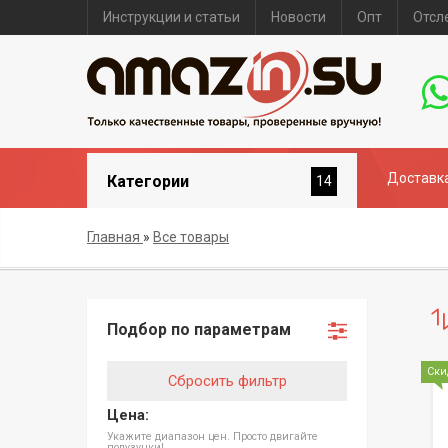
Инструкции и статьи
Новости
Опт
Отсл
Доставка
Категории
14
Главная
»
Все товары
Подбор по параметрам
Ски
Сбросить фильтр
Цена:
Укажите диапазон цен. Просто двигайте
полузунки!