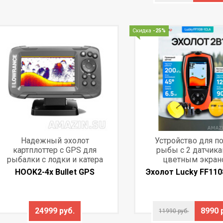
Скидка
-25%
Надежный эхолот
Устройство для п
картплоттер с GPS для
рыбы с 2 датчика
рыбалки с лодки и катера
цветным экран
HOOK2-4x Bullet GPS
Эхолот Lucky FF11
24999 руб.
8990 
11990 руб.