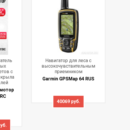
атель
Навигатор для леса с
ных
высокочувствительным
етов с
приемником
 крыла
Garmin GPSMap 64 RUS
елей
 мотор
 RC
40069 руб.
уб.