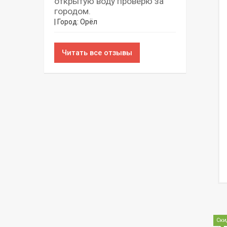
открытую воду проверю за
городом.
| Город: Орёл
Читать все отзывы
Ски