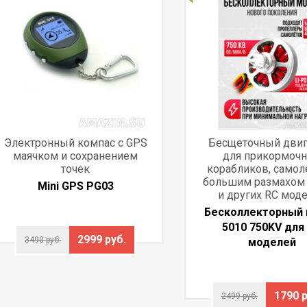
Электронный компас с GPS
Бесщеточный двиг
маячком и сохранением
для прикормоч
точек
корабликов, самол
большим размахом
Mini GPS PG03
и других RC мод
Бесколлекторный
5010 750KV для
2999 руб.
3490 руб.
моделей
1790 р
2499 руб.