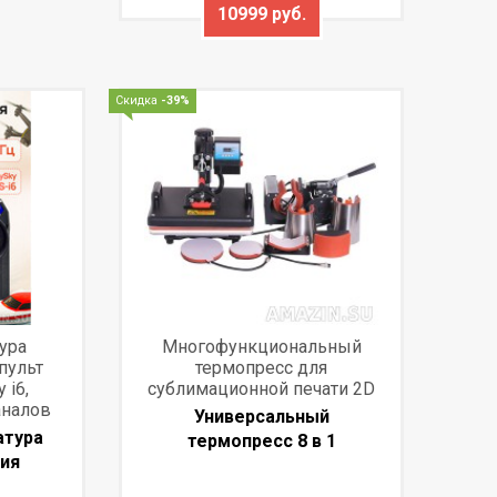
10999 руб.
Скидка
-39%
тура
Многофункциональный
пульт
термопресс для
 i6,
сублимационной печати 2D
аналов
Универсальный
ратура
термопресс 8 в 1
ия