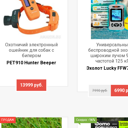
Охотничий электронный
Универсальны
ошейник для собак с
беспроводной эхо
бипером
широким лучом 9
частотой 125 к
PET910 Hunter Beeper
Эхолот Lucky FFW
13999 руб.
6990 р
7990 руб.
 ПРОДАЖ
Скидка
-16%