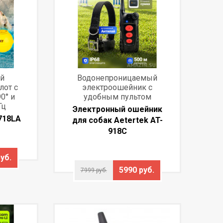
й
Водонепроницаемый
лот с
электроошейник с
0° и
удобным пультом
Гц
Электронный ошейник
718LA
для собак Aetertek AT-
918C
уб.
5990 руб.
7999 руб.