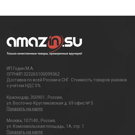
ИП Годин М.А.
ОГРНИП 323265100099362
Доставка по всей России и СНГ. Стоимость товаров указана
с учётом НДС 5%.
Краснодар
,
350901
,
Россия
,
ул. Восточно-Кругликовская д. 69 офис № 5
Показать на карте
Москва
,
107140
,
Россия
,
ул. Комсомольская площадь, 1А, стр. 1
Показать на карте