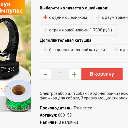
Выберите количество ошейников:
с одним ошейником
с двумя оше
с тремя ошейниками
(
+7000 руб.
)
Дополнительная катушка:
без дополнительной катушки
с до
-
+
Электрозабор для собак с водонепроницаемым
флажков для собаки, 3 уровня мощности элек
Производитель
:
Trainertec
Артикул
:
000159
Наличие
:
В наличии