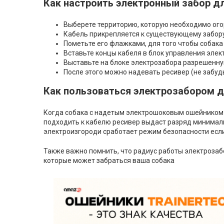
Как настроить электронный забор дл
Выберете территорию, которую необходимо ого
Кабель прикрепляется к существующему забору 
Пометьте его флажками, для того чтобы собака
Вставьте концы кабеля в блок управления элек
Выставьте на блоке электрозабора разрешенну
После этого можно надевать ресивер (не забудь
Как пользоваться электрозабором дл
Когда собака с надетым электрошоковым ошейником 
подходить к кабелю ресивер выдаст разряд минималь
электроизгороди сработает режим безопасности если
Также важно помнить, что радиус работы электрозабо
которые может забраться ваша собака