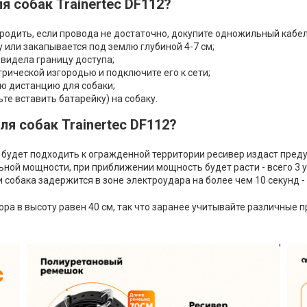
я собак Trainertec DF112?
родить, если провода не достаточно, докупите одножильный кабел
или закапывается под землю глубиной 4-7 см;
 видела границу доступа;
трической изгородью и подключите его к сети;
ю дистанцию для собаки;
те вставить батарейку) на собаку.
я собак Trainertec DF112?
будет подходить к огражденной территории ресивер издаст преду
ной мощности, при приближении мощность будет расти - всего 3 
 собака задержится в зоне электроудара на более чем 10 секунд 
ра в высоту равен 40 см, так что заранее учитывайте различные п