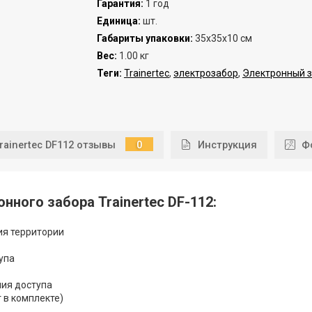
Гарантия
:
1 год
Единица
:
шт.
Габариты упаковки
:
35х35х10 см
Вес
:
1.00 кг
Теги:
Trainertec
,
электрозабор
,
Электронный з
rainertec DF112 отзывы
0
Инструкция
Ф
нного забора Trainertec DF-112:
ия территории
упа
ния доступа
 в комплекте)