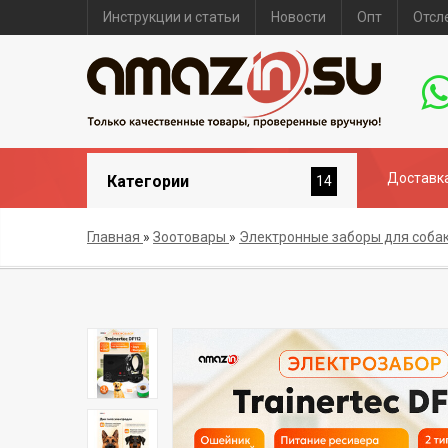
Инструкции и статьи
Новости
Опт
Отсл
Доставка
Категории
14
Главная
»
Зоотовары
»
Электронные заборы для соба