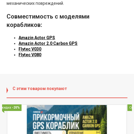
механических повреждений.
Совместимость с моделями
корабликов:
Amazin Actor GPS
Amazin Actor 2.0 Carbon GPS
Flytec V030
Flytec V080
С этим товаром покупают
Скидка
-20%
Ск