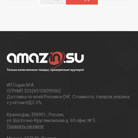
ИП Годин М.А.
ОГРНИП 323265100099362
Доставка по всей России и СНГ. Стоимость товаров указана
с учётом НДС 5%.
Краснодар
,
350901
,
Россия
,
ул. Восточно-Кругликовская д. 69 офис № 5
Показать на карте