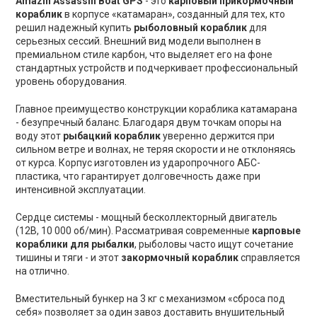
Amazin Assassin Boat GPS
- это
карповый прикормочный
кораблик
в корпусе «катамаран», созданный для тех, кто
решил надежный купить
рыболовный кораблик
для
серьезных сессий. Внешний вид модели выполнен в
премиальном стиле карбон, что выделяет его на фоне
стандартных устройств и подчеркивает профессиональный
уровень оборудования.
Главное преимущество конструкции кораблика катамарана
- безупречный баланс. Благодаря двум точкам опоры на
воду этот
рыбацкий кораблик
уверенно держится при
сильном ветре и волнах, не теряя скорости и не отклоняясь
от курса. Корпус изготовлен из ударопрочного АБС-
пластика, что гарантирует долговечность даже при
интенсивной эксплуатации.
Сердце системы - мощный бесколлекторный двигатель
(12В, 10 000 об/мин). Рассматривая современные
карповые
кораблики для рыбалки
, рыболовы часто ищут сочетание
тишины и тяги - и этот
закормочный кораблик
справляется
на отлично.
Вместительный бункер на 3 кг с механизмом «сброса под
себя» позволяет за один завоз доставить внушительный