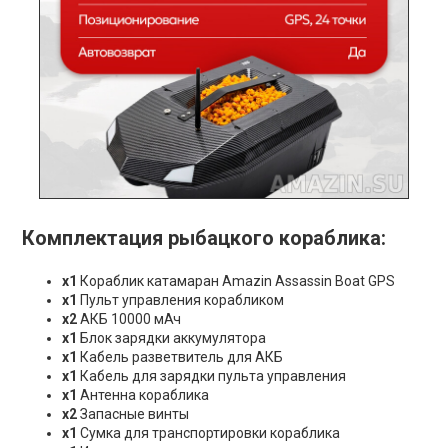
Комплектация рыбацкого кораблика:
х1
Кораблик катамаран Amazin Assassin Boat GPS
х1
Пульт управления корабликом
х2
АКБ 10000 мАч
х1
Блок зарядки аккумулятора
х1
Кабель разветвитель для АКБ
х1
Кабель для зарядки пульта управления
х1
Антенна кораблика
х2
Запасные винты
х1
Сумка для транспортировки кораблика