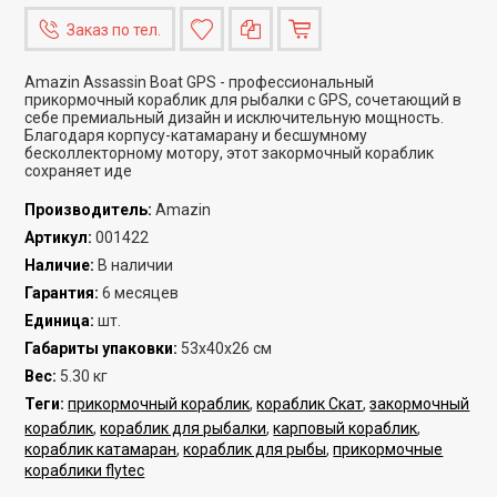
Заказ по тел.
Amazin Assassin Boat GPS - профессиональный
прикормочный кораблик для рыбалки с GPS, сочетающий в
себе премиальный дизайн и исключительную мощность.
Благодаря корпусу-катамарану и бесшумному
бесколлекторному мотору, этот закормочный кораблик
сохраняет иде
Производитель
:
Amazin
Артикул
:
001422
Наличие
:
В наличии
Гарантия
:
6 месяцев
Единица
:
шт.
Габариты упаковки
:
53x40x26 см
Вес
:
5.30 кг
Теги:
прикормочный кораблик
,
кораблик Скат
,
закормочный
кораблик
,
кораблик для рыбалки
,
карповый кораблик
,
кораблик катамаран
,
кораблик для рыбы
,
прикормочные
кораблики flytec