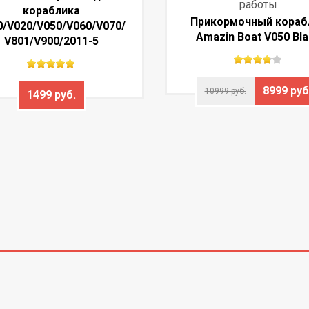
работы
кораблика
Прикормочный кораб
0/V020/V050/V060/V070/
Amazin Boat V050 Bl
V801/V900/2011-5
8999 руб
10999 руб.
1499 руб.