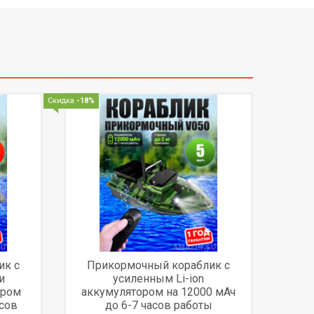
Скидка
-18%
ик с
Прикормочный кораблик с
и
усиленным Li-ion
ором
аккумулятором на 12000 мАч
асов
до 6-7 часов работы