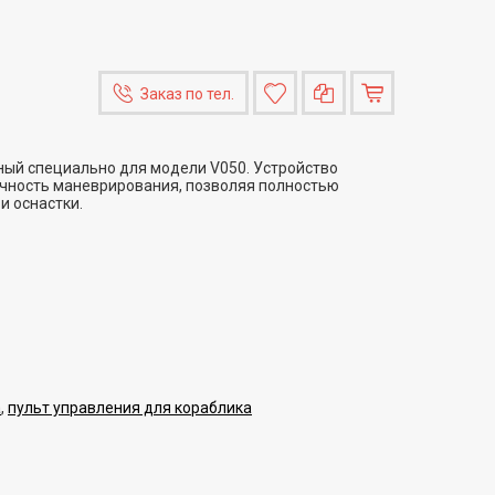
Заказ по тел.
ный специально для модели V050. Устройство
очность маневрирования, позволяя полностью
и оснастки.
а
,
пульт управления для кораблика