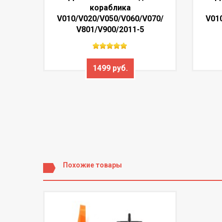
кораблика
V010/V020/V050/V060/V070/
V01
V801/V900/2011-5
1499 руб.
Похожие товары