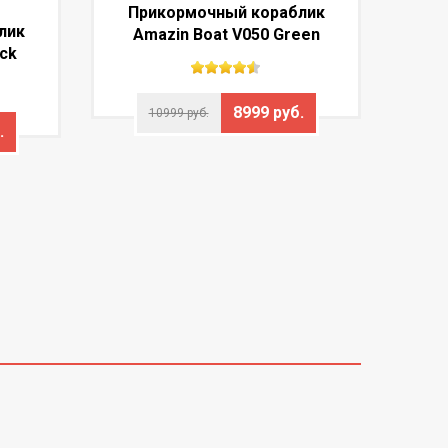
Прикормочный кораблик
лик
Amazin Boat V050 Green
ack
8999 руб.
10999 руб.
.