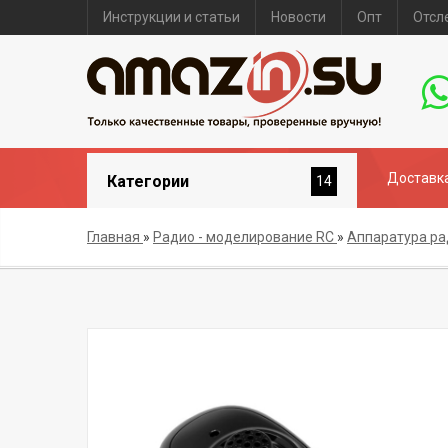
Инструкции и статьи
Новости
Опт
Отсл
Доставка
Категории
14
Главная
»
Радио - моделирование RC
»
Аппаратура р