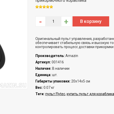
прикормочного кораблика
-
+
Оригинальный пульт управления, разработан
обеспечивает стабильную связь и высокую т
контролировать процесс доставки прикормки 
Производитель
:
Amazin
Артикул
:
001416
Наличие
:
В наличии
Единица
:
шт.
Габариты упаковки
:
20х14х5 см
Вес
:
0.07 кг
Теги:
пульт Flytec
,
купить пульт для кораблик