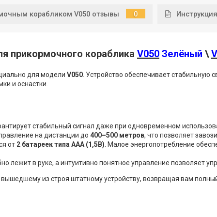
рмочным корабликом V050 отзывы
0
Инструкци
ля прикормочного кораблика
V050
Зелёный
\
V
ециально для модели
V050
. Устройство обеспечивает стабильную с
ки и оснастки.
рантирует стабильный сигнал даже при одновременном использова
правление на дистанции до
400–500 метров
, что позволяет заво
ся от
2 батареек типа ААА (1,5В)
. Малое энергопотребление обесп
но лежит в руке, а интуитивно понятное управление позволяет уп
и вышедшему из строя штатному устройству, возвращая вам полны