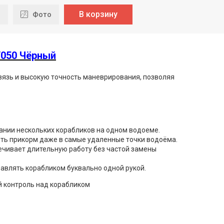
В корзину
я
Фото
050 Чёрный
вязь и высокую точность маневрирования, позволяя
нии нескольких корабликов на одном водоеме.
зить прикорм даже в самые удаленные точки водоёма.
ечивает длительную работу без частой замены
равлять корабликом буквально одной рукой.
й контроль над корабликом