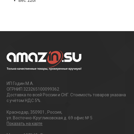
Вес: 220г
ИП Годин М.А.
ОГРНИП 323265100099362
Доставка по всей России и СНГ. Стоимость товаров указана
с учётом НДС 5%.
Краснодар
,
350901
,
Россия
,
ул. Восточно-Кругликовская д. 69 офис № 5
Показать на карте