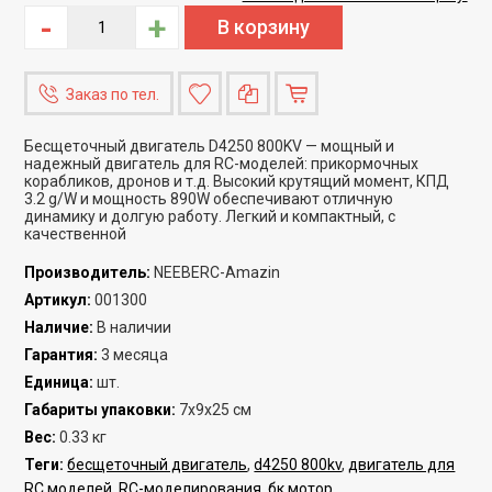
-
+
Заказ по тел.
Бесщеточный двигатель D4250 800KV — мощный и
надежный двигатель для RC-моделей: прикормочных
корабликов, дронов и т.д. Высокий крутящий момент, КПД
3.2 g/W и мощность 890W обеспечивают отличную
динамику и долгую работу. Легкий и компактный, с
качественной
Производитель
:
NEEBERC-Amazin
Артикул
:
001300
Наличие
:
В наличии
Гарантия
:
3 месяца
Единица
:
шт.
Габариты упаковки
:
7х9х25 см
Вес
:
0.33 кг
Теги:
бесщеточный двигатель
,
d4250 800kv
,
двигатель для
RC моделей
,
RC-моделирования
,
бк мотор
,