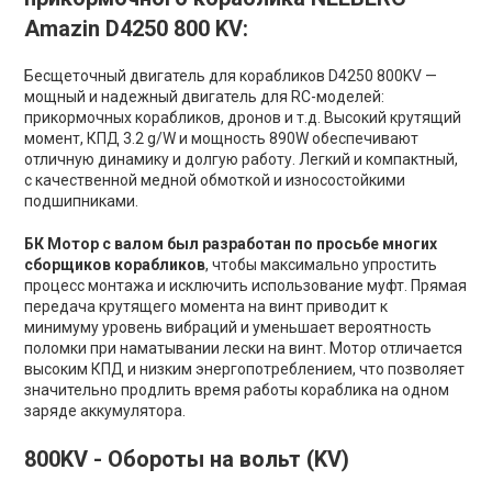
Amazin D4250 800 KV:
Бесщеточный двигатель для корабликов D4250 800KV —
мощный и надежный двигатель для RC-моделей:
прикормочных корабликов, дронов и т.д. Высокий крутящий
момент, КПД 3.2 g/W и мощность 890W обеспечивают
отличную динамику и долгую работу. Легкий и компактный,
с качественной медной обмоткой и износостойкими
подшипниками.
БК Мотор с валом был разработан по просьбе многих
сборщиков корабликов
, чтобы максимально упростить
процесс монтажа и исключить использование муфт. Прямая
передача крутящего момента на винт приводит к
минимуму уровень вибраций и уменьшает вероятность
поломки при наматывании лески на винт. Мотор отличается
высоким КПД и низким энергопотреблением, что позволяет
значительно продлить время работы кораблика на одном
заряде аккумулятора.
800KV - Обороты на вольт (KV)