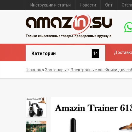
Инструкции и статьи
Новости
Опт
Отсл
Доставка
Категории
14
Главная
»
Зоотовары
»
Электронные ошейники для со