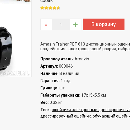
собак
-
+
Amazin Trainer PET 613 дистанционный ошейн
воздействия - электрошоковый разряд, вибра
Производитель
:
Amazin
Артикул
:
000046
Наличие
:
В наличии
Гарантия
:
1 год
Единица
:
шт.
Габариты упаковки
:
17х15х5.5 см
Вес
:
0.32 кг
Теги:
ошейники электронные дрессировочны
дрессировочный ошейник
,
обучающий ошейн