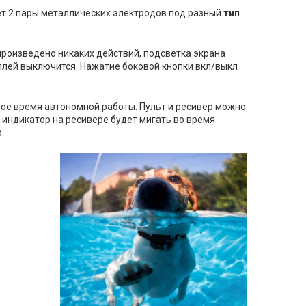
ет 2 пары металлических электродов под разный
тип
произведено 
никаких
действий
,
подсветка
экрана
плей
выключится
.
Нажатие
 боковой 
кнопки вкл/выкл
ное
 время 
автономной
работы
.
 П
ульт
и
 ресивер 
можно
индикатор на ресивере
будет
мигать
во
 время 
.