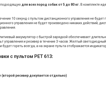
, подходящую
для всех пород собак от 5 до 80 кг.
В комплекте ид
ечение
10
секунд
с
пультом
 дистанционного управления не будет 
ционного
 управления не 
будет
 произведено 
никаких
действий
,
дис
правления
.
литиевый
аккумулятор
 с 
быстрой
зарядкой
обеспечивает
длитель
ьт
управления 
и
 ресивер 
в 
течение
3
часов
.
Желтый
светодиодный
и
 будет гореть 
всегда, а на экране пульта отображается индикатор
овки с пультом
PET 613
:
и
(второй ресивер докупается отдельно)