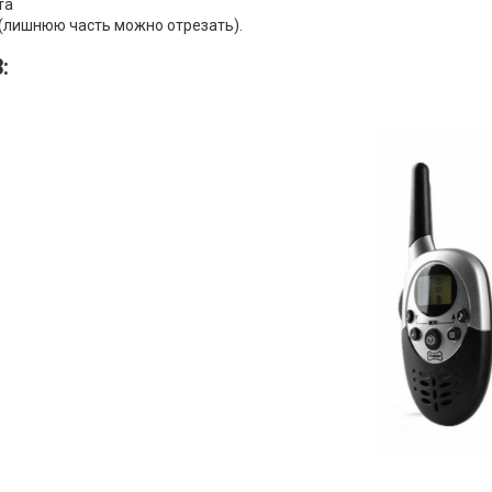
та
 (лишнюю часть можно отрезать).
3
: