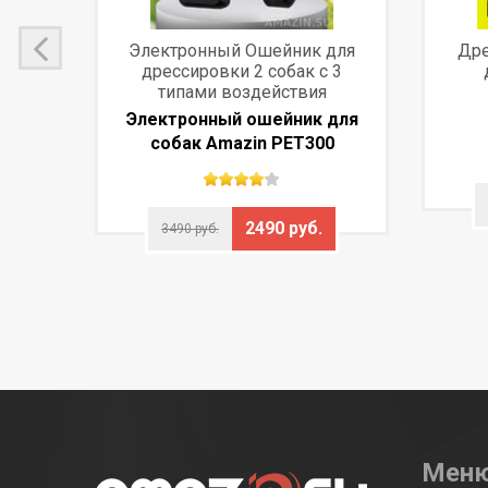
Электронный Ошейник для
Дре
дрессировки 2 собак с 3
типами воздействия
Электронный ошейник для
)
собак Amazin PET300
2490 руб.
3490 руб.
Мен