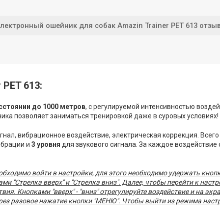
лектронный ошейник для собак Amazin Trainer PET 613 отз
 PET 613:
сстоянии до 1000 метров
, с регулируемой интенсивностью возде
ика позволяет заниматься тренировкой даже в суровых условиях!
гнал, вибрационное воздействие, электрическая коррекция. Всег
ибрации и
3 уровня
для звукового сигнала. За каждое воздействие
бходимо войти в настройки, для этого необходимо удержать кнопк
ами "Стрелка вверх" и "Стрелка вниз". Далее, чтобы перейти к нас
ия. Кнопками "вверх" - "вниз" отрегулируйте воздействие и на эк
рез разовое нажатие кнопки "МЕНЮ". Чтобы выйти из режима настр