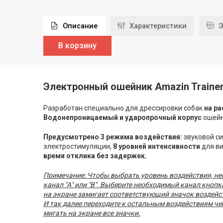
Описание
Характеристики
Э
В корзину
Электронный ошейник Amazin Trainer
Разработан специально для дрессировки собак
на ра
Водонепроницаемый и ударопрочный корпус
ошейн
Предусмотрено 3 режима воздействия:
звуковой си
электростимуляции,
8 уровней интенсивности
для в
время отклика без задержек.
Примечание: Чтобы выбрать уровень воздействия, нео
канал "А" или "B". Выберите необходимый канал кнопк
на экране замигает соответствующий значок воздейств
И так далее переходите к остальным воздействиям че
мигать на экране все значки.