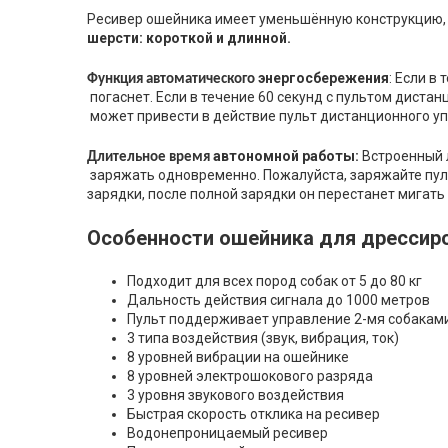
Ресивер ошейника имеет уменьшённую конструкцию
шерсти: короткой и длинной.
энергосбережения
: 
Если
 в 
т
Функция
автоматического
погаснет.
Если
 в 
течение
60
секунд
с
пультом
дистан
может
 привести в 
действие
пульт
дистанционного
 у
автономной
работы
:
Встроенный
Длительное
 время 
заряжать
одновременно
.
Пожалуйста
, 
заряжайте
пул
зарядки
,
после
полной
зарядки
он
перестанет
мигать
Особенности ошейника для дрессир
Подходит для всех пород собак от 5 до 80 кг
Дальность действия сигнала до 1000 метров
Пульт поддерживает управление 2-мя собакам
3 типа воздействия (звук, вибрация, ток)
8 уровней вибрации на ошейнике
8 уровней электрошокового разряда
3 уровня звукового воздействия
Быстрая скорость отклика на ресивер
Водонепроницаемый ресивер