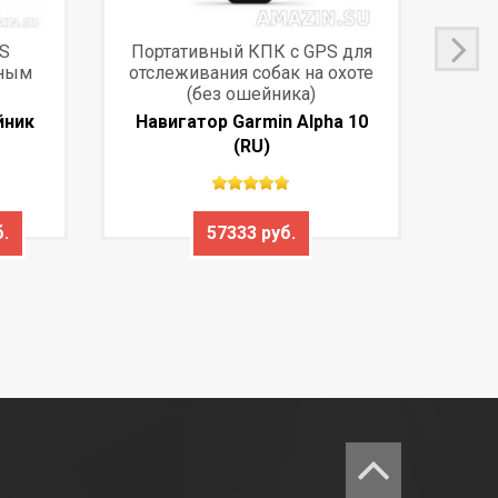
S
Портативный КПК с GPS для
Дор
чным
отслеживания собак на охоте
ы
(без ошейника)
йник
Навигатор Garmin Alpha 10
(RU)
.
57333 руб.