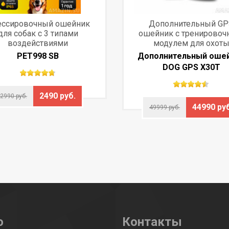
ссировочный ошейник
Дополнительный GP
для собак с 3 типами
ошейник с тренирово
воздействиями
модулем для охот
PET998 SB
Дополнительный оше
DOG GPS X30T
2490 руб.
2990 руб.
44990 руб
49999 руб.
ю
Контакты