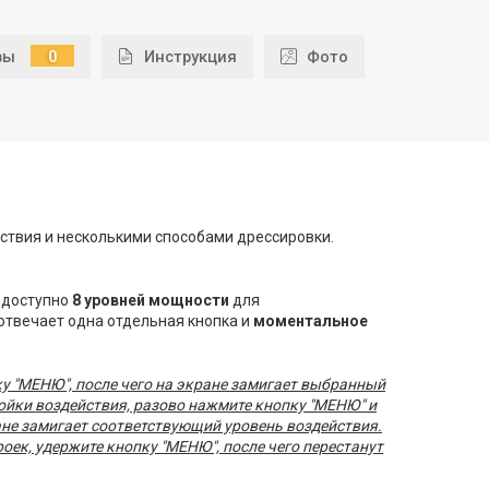
ывы
0
Инструкция
Фото
йствия и несколькими способами дрессировки.
о доступно
8 уровней мощности
для
 отвечает одна отдельная кнопка и
моментальное
у "МЕНЮ", после чего на экране замигает выбранный
тройки воздействия, разово нажмите кнопку "МЕНЮ" и
ране замигает соответствующий уровень воздействия.
оек, удержите кнопку "МЕНЮ", после чего перестанут