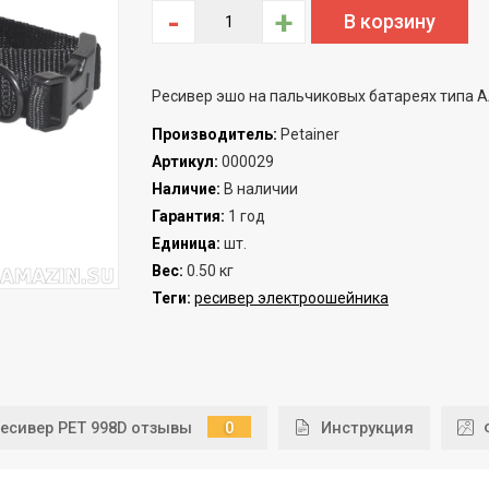
-
+
Ресивер эшо на пальчиковых батареях типа 
Производитель
:
Petainer
Артикул
:
000029
Наличие
:
В наличии
Гарантия
:
1 год
Единица
:
шт.
Вес
:
0.50 кг
Теги:
ресивер электроошейника
есивер PET 998D отзывы
0
Инструкция