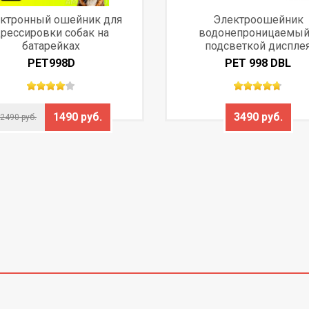
ктронный ошейник для
Электроошейник
рессировки собак на
водонепроницаемый
батарейках
подсветкой диспле
PET998D
PET 998 DBL
1490 руб.
3490 руб.
2490 руб.