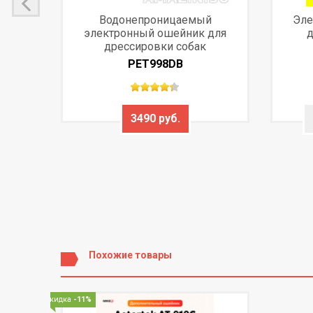
Водонепроницаемый
Эле
электронный ошейник для
д
дрессировки собак
PET998DB
3490 руб.
Похожие товары
Скидка
-11%