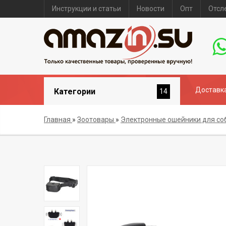
Инструкции и статьи
Новости
Опт
Отсл
Доставка
Категории
14
Главная
»
Зоотовары
»
Электронные ошейники для со