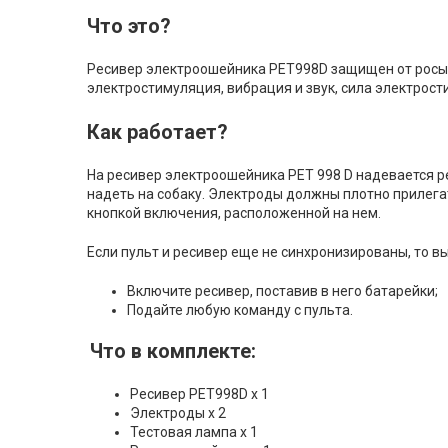
Что это?
Ресивер электроошейника PET998D защищен от росы и
электростимуляция, вибрация и звук, сила электрости
Как работает?
На ресивер электроошейника PET 998 D надевается р
надеть на собаку. Электроды должны плотно прилега
кнопкой включения, расположенной на нем.
Если пульт и ресивер еще не синхронизированы, то 
Включите ресивер, поставив в него батарейки;
Подайте любую команду с пульта.
Что в комплекте:
Ресивер PET998D х 1
Электроды х 2
Тестовая лампа х 1