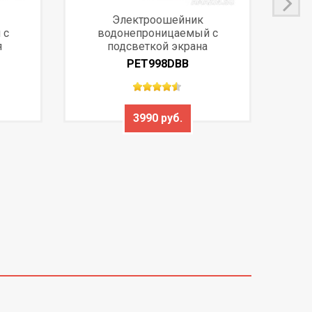
Электроошейник
 с
водонепроницаемый с
эл
я
подсветкой экрана
PET998DBB
3990 руб.