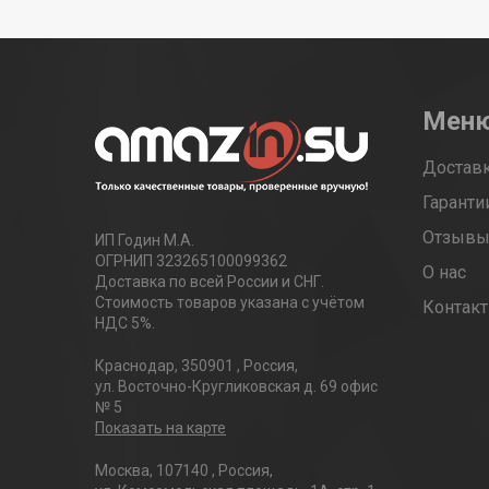
Мен
Доставк
Гаранти
Отзыв
ИП Годин М.А.
ОГРНИП 323265100099362
О нас
Доставка по всей России и СНГ.
Стоимость товаров указана с учётом
Контак
НДС 5%.
Краснодар
,
350901
,
Россия
,
ул. Восточно-Кругликовская д. 69 офис
№ 5
Показать на карте
Москва
,
107140
,
Россия
,