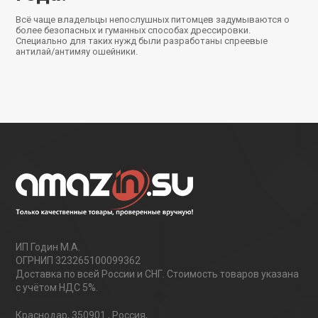
Всё чаще владельцы непослушных питомцев задумываются о
более безопасных и гуманных способах дрессировки.
Специально для таких нужд были разработаны спреевые
антилай/антимяу ошейники.
ИП Годин М.А.
ОГРНИП 323265100099362
Доставка по всей России и СНГ. Стоимость товаров указана
с учётом НДС 5%.
Краснодар
,
350901
,
Россия
,