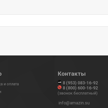
ю
Контакты
8 (953) 083-16-92
а и оплата
8 (800) 600-16-92
и
(звонок бесплатный)
ы
info@amazin.su