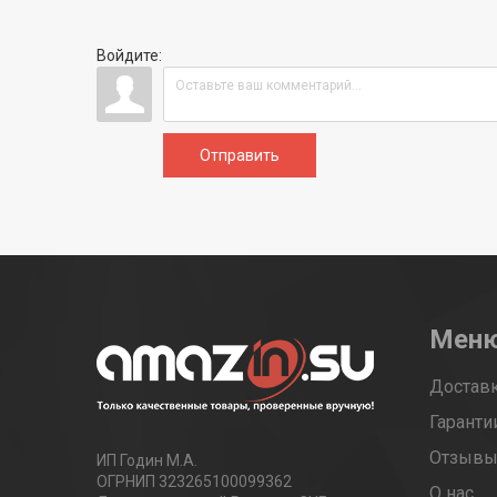
Войдите:
Отправить
Мен
Доставк
Гаранти
Отзыв
ИП Годин М.А.
ОГРНИП 323265100099362
О нас