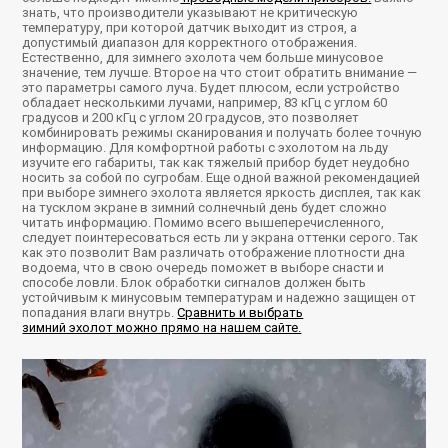
знать, что производители указывают не критическую
температуру, при которой датчик выходит из строя, а
допустимый диапазон для корректного отображения.
Естественно, для зимнего эхолота чем больше минусовое
значение, тем лучше. Второе на что стоит обратить внимание —
это параметры самого луча. Будет плюсом, если устройство
обладает несколькими лучами, например, 83 кГц с углом 60
градусов и 200 кГц с углом 20 градусов, это позволяет
комбинировать режимы сканирования и получать более точную
информацию. Для комфортной работы с эхолотом на льду
изучите его габариты, так как тяжелый прибор будет неудобно
носить за собой по сугробам. Еще одной важной рекомендацией
при выборе зимнего эхолота является яркость дисплея, так как
на тусклом экране в зимний солнечный день будет сложно
читать информацию. Помимо всего вышеперечисленного,
следует поинтересоваться есть ли у экрана оттенки серого. Так
как это позволит Вам различать отображение плотности дна
водоема, что в свою очередь поможет в выборе снасти и
способе ловли. Блок обработки сигналов должен быть
устойчивым к минусовым температурам и надежно защищен от
попадания влаги внутрь.
Сравнить и выбрать
зимний эхолот можно прямо на нашем сайте.