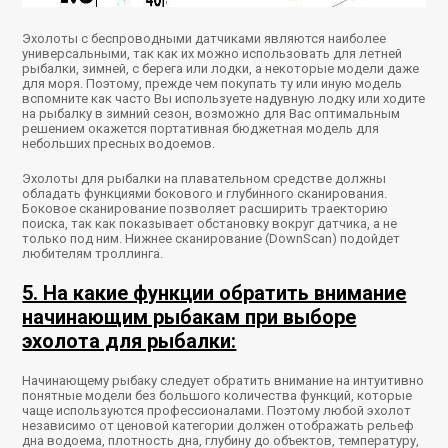
Эхолоты с беспроводными датчиками являются наиболее
универсальными, так как их можно использовать для летней
рыбалки, зимней, с берега или лодки, а некоторые модели даже
для моря. Поэтому, прежде чем покупать ту или иную модель
вспомните как часто Вы используете надувную лодку или ходите
на рыбалку в зимний сезон, возможно для Вас оптимальным
решением окажется портативная бюджетная модель для
небольших пресных водоемов.
Эхолоты для рыбалки на плавательном средстве должны
обладать функциями бокового и глубинного сканирования.
Боковое сканирование позволяет расширить траекторию
поиска, так как показывает обстановку вокруг датчика, а не
только под ним. Нижнее сканирование (DownScan) подойдет
любителям троллинга.
5. На какие функции обратить внимание
начинающим рыбакам при выборе
эхолота для рыбалки:
Начинающему рыбаку следует обратить внимание на интуитивно
понятные модели без большого количества функций, которые
чаще используются профессионалами. Поэтому любой эхолот
независимо от ценовой категории должен отображать рельеф
дна водоема, плотность дна, глубину до объектов, температуру,