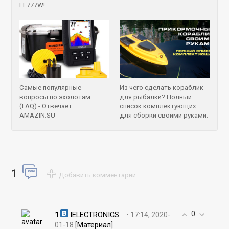
FF777W!
Самые популярные вопросы
Самые популярные
Из чего сделать кораблик
вопросы по эхолотам
для рыбалки? Полный
(FAQ) - Отвечает
список комплектующих
AMAZIN.SU
для сборки своими руками.
1
Добавить комментарий
0
1
IELECTRONICS
• 17:14, 2020-
Материал
01-18
[
]