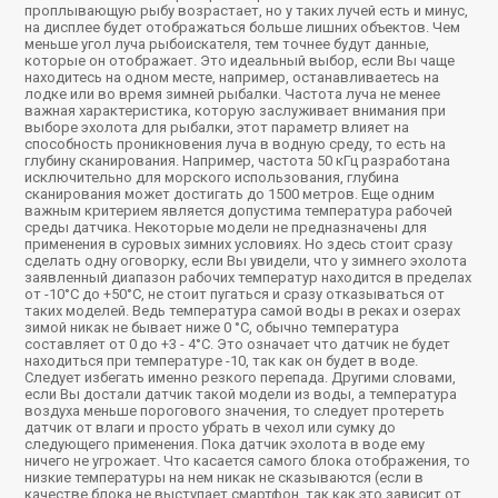
проплывающую рыбу возрастает, но у таких лучей есть и минус,
на дисплее будет отображаться больше лишних объектов. Чем
меньше угол луча рыбоискателя, тем точнее будут данные,
которые он отображает. Это идеальный выбор, если Вы чаще
находитесь на одном месте, например, останавливаетесь на
лодке или во время зимней рыбалки. Частота луча не менее
важная характеристика, которую заслуживает внимания при
выборе эхолота для рыбалки, этот параметр влияет на
способность проникновения луча в водную среду, то есть на
глубину сканирования. Например, частота 50 кГц разработана
исключительно для морского использования, глубина
сканирования может достигать до 1500 метров. Еще одним
важным критерием является допустима температура рабочей
среды датчика. Некоторые модели не предназначены для
применения в суровых зимних условиях. Но здесь стоит сразу
сделать одну оговорку, если Вы увидели, что у зимнего эхолота
заявленный диапазон рабочих температур находится в пределах
от -10°C до +50°C, не стоит пугаться и сразу отказываться от
таких моделей. Ведь температура самой воды в реках и озерах
зимой никак не бывает ниже 0 °C, обычно температура
составляет от 0 до +3 - 4°C. Это означает что датчик не будет
находиться при температуре -10, так как он будет в воде.
Следует избегать именно резкого перепада. Другими словами,
если Вы достали датчик такой модели из воды, а температура
воздуха меньше порогового значения, то следует протереть
датчик от влаги и просто убрать в чехол или сумку до
следующего применения. Пока датчик эхолота в воде ему
ничего не угрожает. Что касается самого блока отображения, то
низкие температуры на нем никак не сказываются (если в
качестве блока не выступает смартфон, так как это зависит от