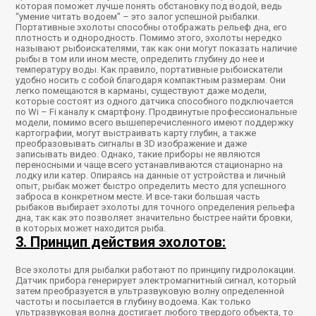
которая поможет лучше понять обстановку под водой, ведь
“умение читать водоем” – это залог успешной рыбалки.
Портативные эхолоты способны отображать рельеф дна, его
плотность и однородность. Помимо этого, эхолоты нередко
называют рыбоискателями, так как они могут показать наличие
рыбы в том или ином месте, определить глубину до нее и
температуру воды. Как правило, портативные рыбоискатели
удобно носить с собой благодаря компактным размерам. Они
легко помещаются в карманы, существуют даже модели,
которые состоят из одного датчика способного подключается
по Wi – Fi каналу к смартфону. Продвинутые профессиональные
модели, помимо всего вышеперечисленного имеют поддержку
картографии, могут выстраивать карту глубин, а также
преобразовывать сигналы в 3D изображение и даже
записывать видео. Однако, такие приборы не являются
переносными и чаще всего устанавливаются стационарно на
лодку или катер. Опираясь на данные от устройства и личный
опыт, рыбак может быстро определить место для успешного
заброса в конкретном месте. И все-таки большая часть
рыбаков выбирает эхолоты для точного определения рельефа
дна, так как это позволяет значительно быстрее найти бровки,
в которых может находится рыба.
3. Принцип действия эхолотов:
Все эхолоты для рыбалки работают по принципу гидролокации.
Датчик прибора генерирует электромагнитный сигнал, который
затем преобразуется в ультразвуковую волну определенной
частоты и посылается в глубину водоема. Как только
ультразвуковая волна достигает любого твердого объекта, то