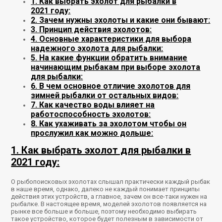
1. Как выбрать эхолот для рыбалки в
2021 году:
2. Зачем нужны эхолоты и какие они бывают:
3. Принцип действия эхолотов:
4. Основные характеристики для выбора
надежного эхолота для рыбалки:
5. На какие функции обратить внимание
начинающим рыбакам при выборе эхолота
для рыбалки:
6. В чем основное отличие эхолотов для
зимней рыбалки от остальных видов:
7. Как качество воды влияет на
работоспособность эхолотов:
8. Как ухаживать за эхолотом чтобы он
прослужил как можно дольше:
1. Как выбрать эхолот для рыбалки в
2021 году:
О рыбопоисковых эхолотах слышал практически каждый рыбак
в наше время, однако, далеко не каждый понимает принципы
действия этих устройств, а главное, зачем он все-таки нужен на
рыбалке. В настоящее время, моделей эхолотов появляется на
рынке все больше и больше, поэтому необходимо выбирать
такое устройство, которое будет полезным в зависимости от