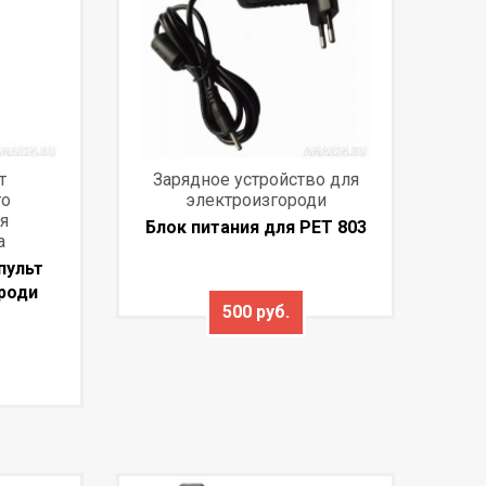
т
Зарядное устройство для
го
электроизгороди
я
Блок питания для PET 803
а
пульт
роди
500 руб.