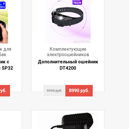
к для
Комплектующие
бак
электроошейников
ик с
Дополнительный ошейник
c SP32
DT4200
уб.
8990 руб.
9990 руб.