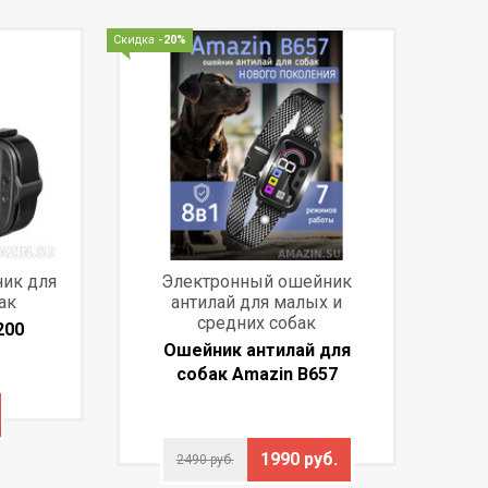
Скидка
-20%
ик для
Электронный ошейник
ак
антилай для малых и
средних собак
200
Ошейник антилай для
собак Amazin B657
1990 руб.
2490 руб.