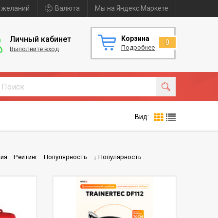
 желаний
Валюта
Мы на Яндекс.Маркете
Личный кабинет
Корзина
0
Подробнее
Выполните вход
Вид:
ния
·
Рейтинг
·
Популярность
·
↓ Популярность