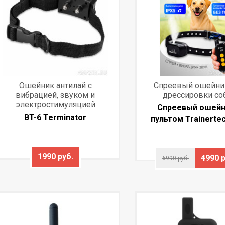
Ошейник антилай с
Спреевый ошейни
вибрацией, звуком и
дрессировки со
электростимуляцией
Спреевый ошейн
BT-6 Terminator
пультом Trainerte
1990 руб.
4990 р
6990 руб.