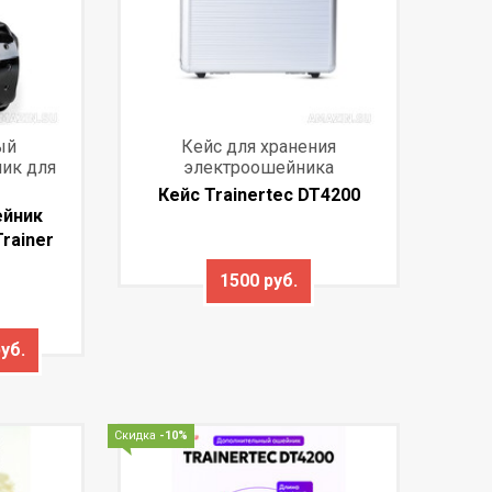
ый
Кейс для хранения
ик для
электроошейника
Кейс Trainertec DT4200
ейник
rainer
1500 руб.
уб.
Скидка
-10%