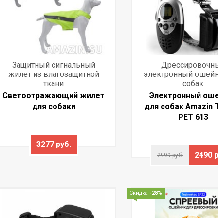
Защитный сигнальный
Дрессировочн
жилет из влагозащитной
электронный ошейн
ткани
собак
Светоотражающий жилет
Электронный ош
для собаки
для собак Amazin T
PET 613
3277 руб.
2490 р
2999 руб.
Скидка
-28%