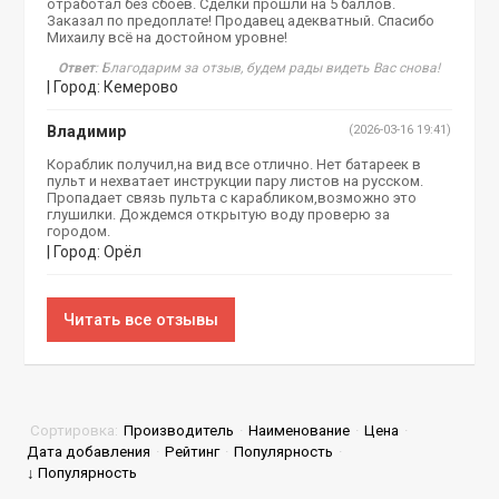
отработал без сбоев. Сделки прошли на 5 баллов.
Заказал по предоплате! Продавец адекватный. Спасибо
Михаилу всё на достойном уровне!
Ответ
: Благодарим за отзыв, будем рады видеть Вас снова!
| Город: Кемерово
Владимир
(2026-03-16 19:41)
Кораблик получил,на вид все отлично. Нет батареек в
пульт и нехватает инструкции пару листов на русском.
Пропадает связь пульта с карабликом,возможно это
глушилки. Дождемся открытую воду проверю за
городом.
| Город: Орёл
Читать все отзывы
Сортировка:
Производитель
·
Наименование
·
Цена
·
Дата добавления
·
Рейтинг
·
Популярность
·
↓ Популярность