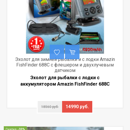
Эхолот для зимней рыбалки и с лодки Amazin
FishFinder 688C c флешером и двухлучевым
датчиком
Эхолот для рыбалки с лодки с
аккумулятором Amazin FishFinder 688C
14990 руб.
18560 руб.
Скидка
-33%