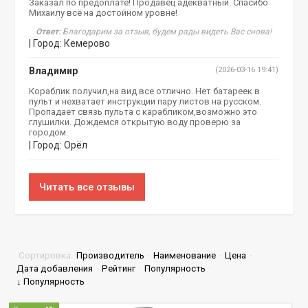
Заказал по предоплате! Продавец адекватный. Спасибо
Михаилу всё на достойном уровне!
Ответ
: Благодарим за отзыв, будем рады видеть Вас снова!
| Город: Кемерово
Владимир
(2026-03-16 19:41)
Кораблик получил,на вид все отлично. Нет батареек в
пульт и нехватает инструкции пару листов на русском.
Пропадает связь пульта с карабликом,возможно это
глушилки. Дождемся открытую воду проверю за
городом.
| Город: Орёл
Читать все отзывы
Сортировка:
Производитель
·
Наименование
·
Цена
·
Дата добавления
·
Рейтинг
·
Популярность
·
↓ Популярность